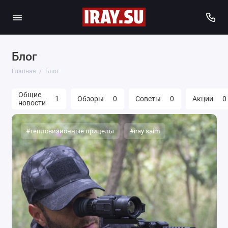
Блог
Главная
Блог
Общие
1
Обзоры
0
Советы
0
Акции
0
новости
#тепловизионные прицелы
#iray saim