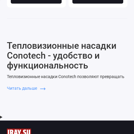
Тепловизионные насадки
Conotech - удобство и
функциональность
Тепловизионные насадки Conotech позволяют превращать
оптические прицелы в инфракрасные путем простой
Читать дальше
установки аксессуара перед объективом. Обладая высокой
чувствительностью и большой плотностью детекторов, они
не уступают по своему функционалу полноразмерным
тепловизорам, выгодно отличаясь от последних по массо-
габаритным характеристикам. Обеспечивая простоту
транспортировки и удобство в эксплуатации, это позволяет
применять тепловизионные насадки Conotech в охотничьих