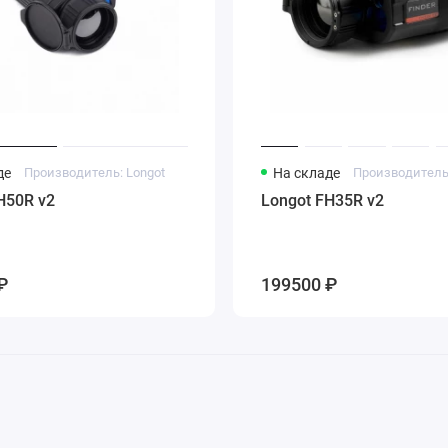
де
Производитель: Longot
На складе
Производитель:
H50R v2
Longot FH35R v2
₽
199500 ₽