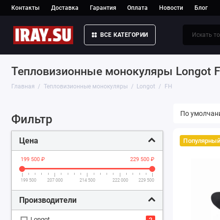
Контакты
Доставка
Гарантия
Оплата
Новости
Блог
ВСЕ КАТЕГОРИИ
Тепловизионные монокуляры Longot 
Главная
Тепловизионные монокуляры
Longot
FH
Фильтр
Цена
Популярны
199 500 ₽
229 500 ₽
199 500
207 000
214 500
222 000
229 500
Производители
Longot
2