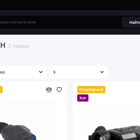
Найт
FH
2 товара
й
Популярный
Хит