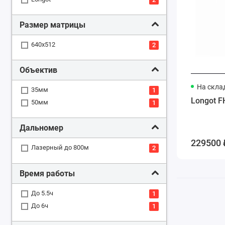
Размер матрицы
640x512
2
Объектив
На скла
35мм
1
Longot F
50мм
1
Дальномер
229500 
Лазерный до 800м
2
Время работы
До 5.5ч
1
До 6ч
1