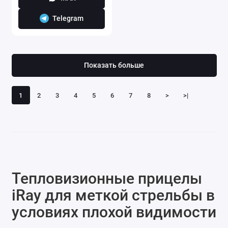
Telegram
Показать больше
1
2
3
4
5
6
7
8
>
>|
Тепловизионные прицелы
iRay для меткой стрельбы в
условиях плохой видимости