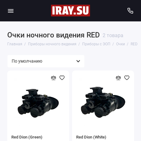
Очки ночного видения RED
2 товара
Главная
Приборы ночного видения
Приборы с ЭОП
Очки
RED
Red Dion (Green)
Red Dion (White)