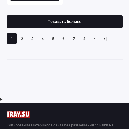
Показать больше
1
2
3
4
5
6
7
8
>
>|
Копирование материалов сайта без размещения ссылки на