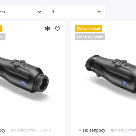
й
Популярный
ии
Нет в наличии
осу
Производитель: ZEISS
По запросу
Производител