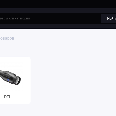
Найт
товаров
DTI