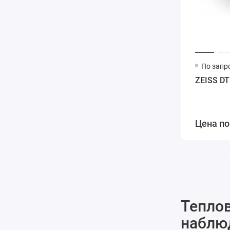
По запр
ZEISS DT
Цена по
Тепло
наблюд