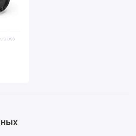
ь: ZEISS
чных