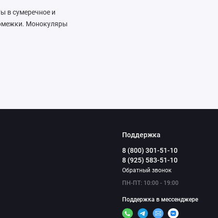
ы в сумеречное и
кормежки. Монокуляры
льских задач.
ционной обработке
 при просмотре
ют на цветовой схеме
оляет заметить дичь
Поддержка
в ZEISS открывает
8 (800) 301-51-10
рицы под излюбленные
8 (925) 583-51-10
я за дикой природой
Обратный звонок
ьной деятельности и
ПН-ПТ: 10:00 - 19:00
x512 px, 12 um и
Поддержка в мессенджере