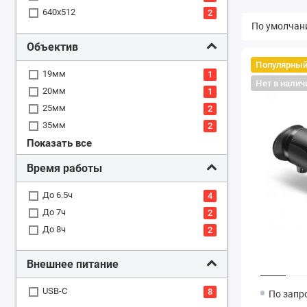
640x512
2
Объектив
Популярны
19мм
1
Нет в налич
20мм
1
25мм
2
35мм
2
Показать все
40мм
1
50мм
1
Время работы
До 6.5ч
4
До 7ч
2
До 8ч
2
Внешнее питание
USB-C
8
По запр