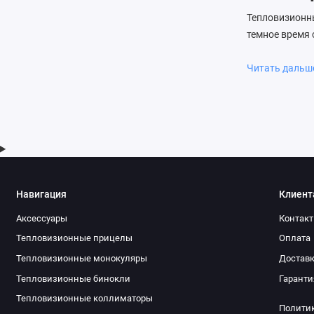
Тепловизионны
темное время 
тепловизоры т
Благодаря те
Читать даль
изображения,
сквозь осадки
Отличител
Высокая д
Встроенные в
даже мельчай
Навигация
Клиент
на прогретом
Аксессуары
Контак
возможность 
Тепловизионные прицелы
Оплата
охотничьи сц
подойдут устр
Тепловизионные монокуляры
Достав
тактических з
Тепловизионные бинокли
Гаранти
тепловой чувс
Тепловизионные коллиматоры
Полити