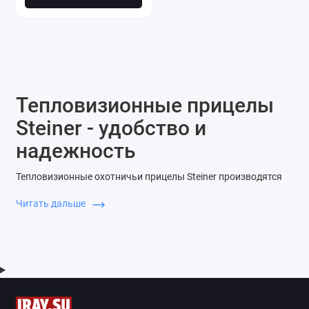
Тепловизионные прицелы
Steiner - удобство и
надежность
Тепловизионные охотничьи прицелы Steiner производятся
одноименной немецкой компанией, специализирующейся на
Читать дальше
изготовлении оптического и инфракрасного оборудования.
Собранные на базе высокочувствительных детекторов
последнего поколения, они сочетают в себе четкость и
прекрасную детализацию изображения, что облегчает
поиск и распознавание целей. Приборы надежно защищены
от внешнего погодного воздействия, а также без труда
выдерживают отдачу крупных калибров, что обеспечивает