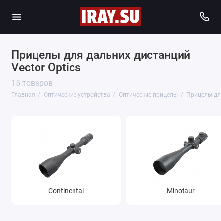
Прицелы для дальних дистанций
Vector Optics
15 товаров
Главная
Оптические устройства
Оптические прицелы
Прицелы дл
Continental
Minotaur