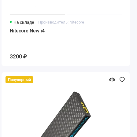
На складе
Производитель: Nitecore
Nitecore New i4
3200 ₽
Популярный