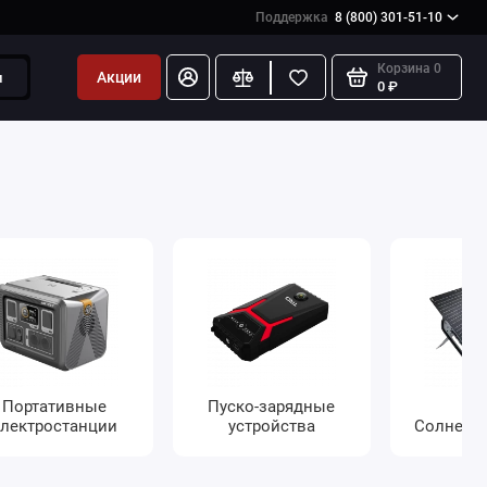
Поддержка
8 (800) 301-51-10
Корзина
0
Акции
и
0 ₽
Портативные
Пуско-зарядные
лектростанции
устройства
Солнечн