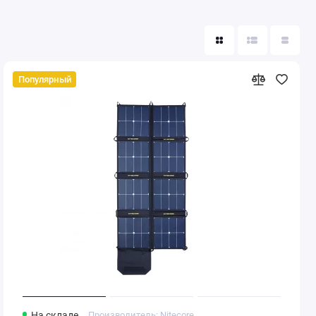
Популярный
На складе
Производитель: Nitecore