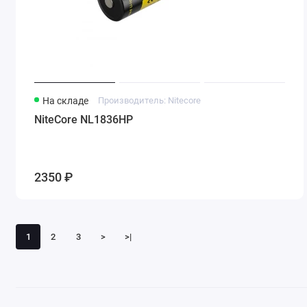
На складе
Производитель: Nitecore
NiteCore NL1836HP
2350 ₽
1
2
3
>
>|