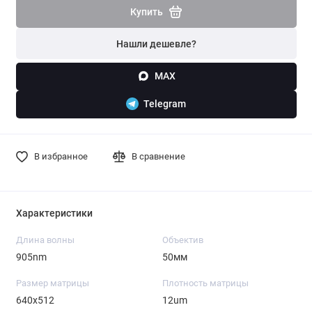
Купить
Нашли дешевле?
MAX
Telegram
В избранное
В сравнение
Характеристики
Длина волны
Объектив
905nm
50мм
Размер матрицы
Плотность матрицы
640x512
12um