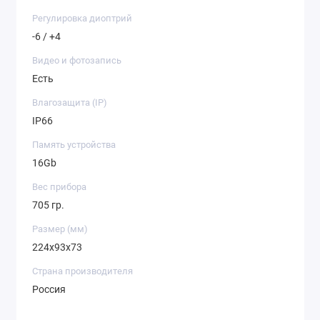
Регулировка диоптрий
-6 / +4
Видео и фотозапись
Есть
Влагозащита (IP)
IP66
Память устройства
16Gb
Вес прибора
705 гр.
Размер (мм)
224х93х73
Страна производителя
Россия