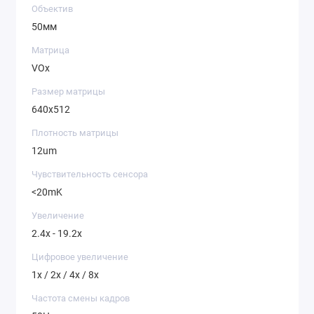
Объектив
50мм
Матрица
VOx
Размер матрицы
640x512
Плотность матрицы
12um
Чувствительность сенсора
<20mK
Увеличение
2.4x - 19.2x
Цифровое увеличение
1x / 2x / 4x / 8x
Частота смены кадров