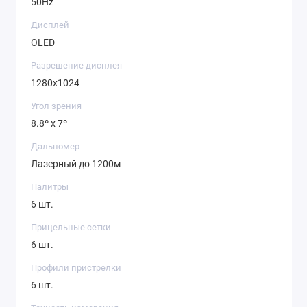
50Hz
Дисплей
OLED
Разрешение дисплея
1280x1024
Угол зрения
8.8º x 7º
Дальномер
Лазерный до 1200м
Палитры
6 шт.
Прицельные сетки
6 шт.
Профили пристрелки
6 шт.