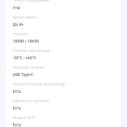
Точность измерения
±1м
Время работы
До 4ч
Питание
18500 / 18650
Рабочая температура
-20°C - +60°C
Внешнее питание
USB Type-C
Баллистический калькулятор
Есть
Картинка в картинке
Есть
Модуль Wi-Fi
Есть