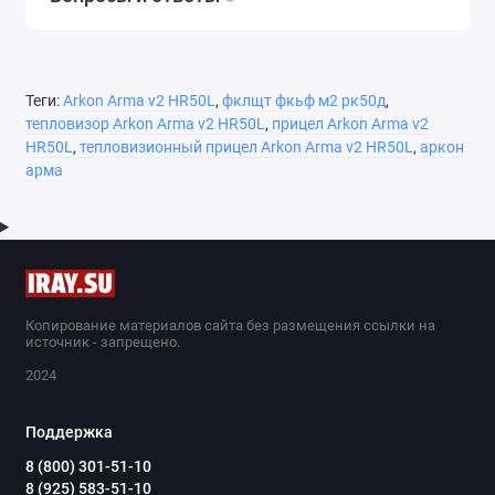
Теги:
Arkon Arma v2 HR50L
,
фклщт фкьф м2 рк50д
,
тепловизор Arkon Arma v2 HR50L
,
прицел Arkon Arma v2
HR50L
,
тепловизионный прицел Arkon Arma v2 HR50L
,
аркон
арма
Копирование материалов сайта без размещения ссылки на
источник - запрещено.
2024
Поддержка
8 (800) 301-51-10
8 (925) 583-51-10