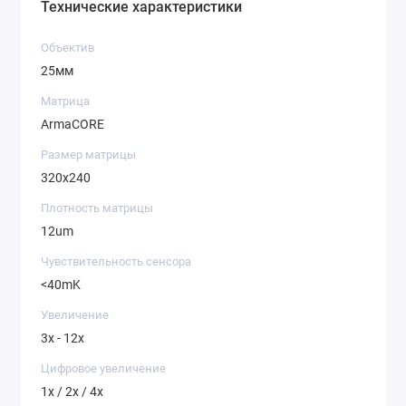
Технические характеристики
Объектив
25мм
Матрица
ArmaCORE
Размер матрицы
320x240
Плотность матрицы
12um
Чувствительность сенсора
<40mK
Увеличение
3x - 12x
Цифровое увеличение
1x / 2x / 4x