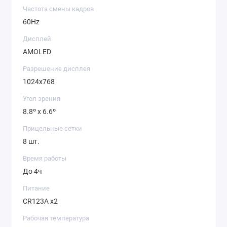
Частота смены кадров
60Hz
Дисплей
AMOLED
Разрешение дисплея
1024x768
Угол зрения
8.8º x 6.6º
Прицельные сетки
8 шт.
Время работы
До 4ч
Питание
CR123A x2
Рабочая температура