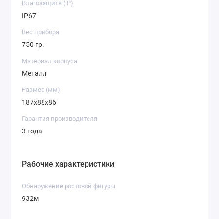
Влагозащита (IP)
IP67
Вес прибора
750 гр.
Материал корпуса
Металл
Размер (мм)
187x88x86
Гарантия производителя
3 года
Рабочие характеристики
Обнаружение ростовой фигуры
932м