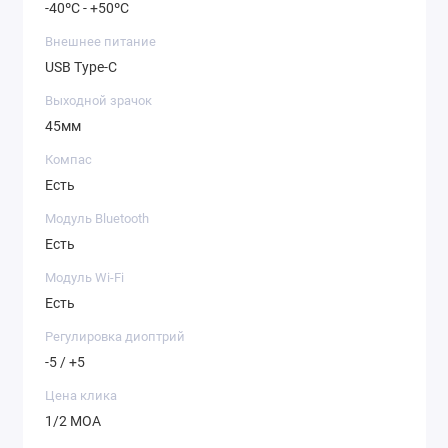
-40ºC - +50ºC
Внешнее питание
USB Type-C
Выходной зрачок
45мм
Компас
Есть
Модуль Bluetooth
Есть
Модуль Wi-Fi
Есть
Регулировка диоптрий
-5 / +5
Цена клика
1/2 MOA