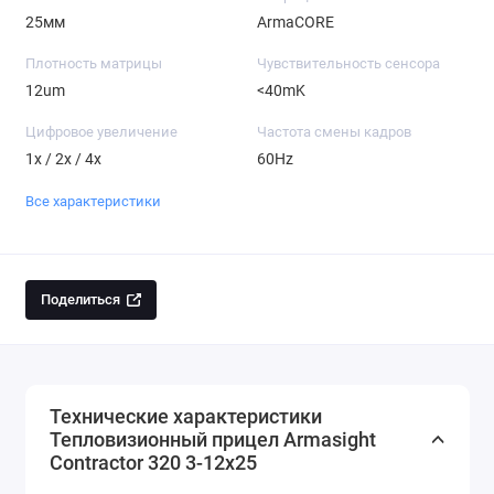
25мм
ArmaCORE
Плотность матрицы
Чувствительность сенсора
12um
<40mK
Цифровое увеличение
Частота смены кадров
1x / 2x / 4x
60Hz
Все характеристики
Поделиться
Технические характеристики
Тепловизионный прицел Armasight
Contractor 320 3-12x25