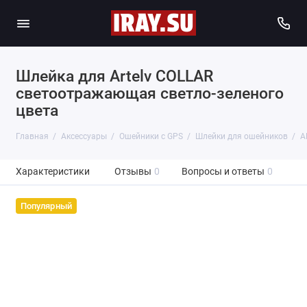
Шлейка для Artelv COLLAR
светоотражающая светло-зеленого
цвета
Главная
Аксессуары
Ошейники с GPS
Шлейки для ошейников
A
Характеристики
Отзывы
0
Вопросы и ответы
0
Популярный