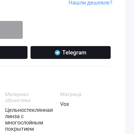
Нашли дешевле?
Telegram
Материал
Матрица
объектива
Vox
Цельностеклянная
линза с
многослойным
покрытием