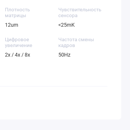
Плотность
Чувствительность
матрицы
сенсора
12um
<25mK
Цифровое
Частота смены
увеличение
кадров
2x / 4x / 8x
50Hz