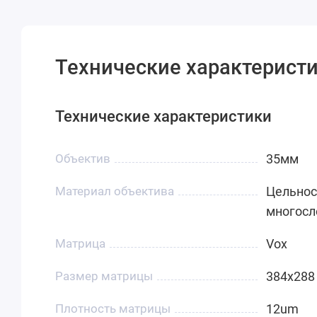
Технические характерист
Технические характеристики
Объектив
35мм
Материал объектива
Цельнос
многос
Матрица
Vox
Размер матрицы
384x288
Плотность матрицы
12um