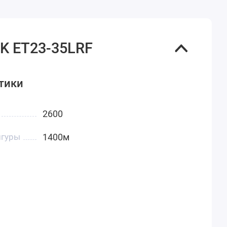
K ET23-35LRF
тики
2600
игуры
1400м