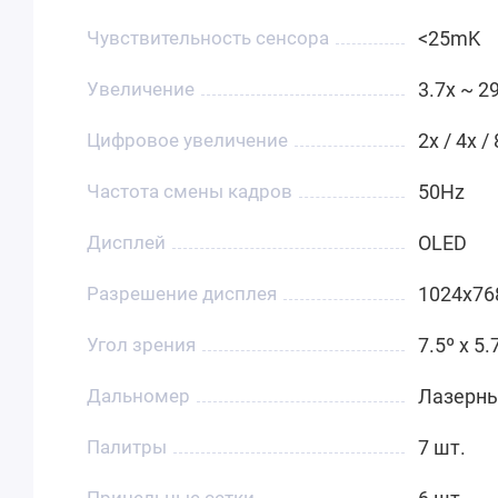
Чувствительность сенсора
<25mK
Увеличение
3.7x ~ 2
Цифровое увеличение
2x / 4x /
Частота смены кадров
50Hz
Дисплей
OLED
Разрешение дисплея
1024x76
Угол зрения
7.5º x 5.
Дальномер
Лазерны
Палитры
7 шт.