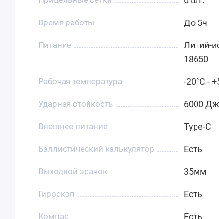
Прицельные сетки
6 шт.
Время работы
До 5ч
Питание
Литий-и
18650
Рабочая температура
-20°C - 
Ударная стойкость
6000 Дж
Внешнее питание
Type-C
Баллистический калькулятор
Есть
Выходной зрачок
35мм
Гироскоп
Есть
Компас
Есть