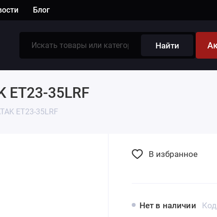
вости
Блог
А
Найти
K ET23-35LRF
TAK ET23-35LRF
В избранное
Нет в наличии
Код