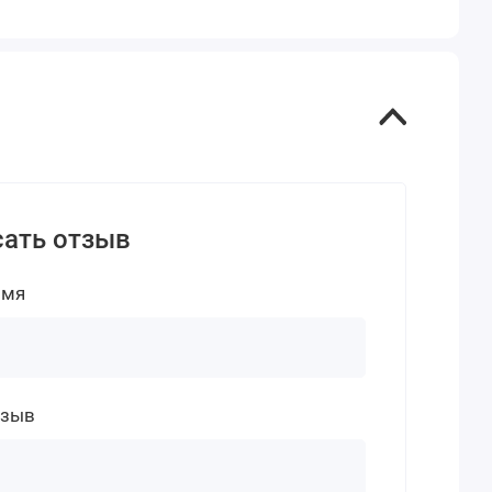
ать отзыв
имя
тзыв