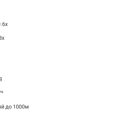
9.6x
 8x
8
7º
й до 1000м