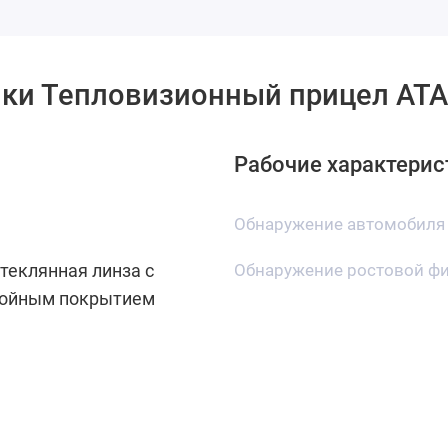
ики Тепловизионный прицел ATA
Рабочие характерис
Обнаружение автомобиля
теклянная линза с
Обнаружение ростовой ф
лойным покрытием