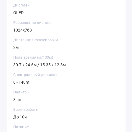
Дисплей
OLED
Разрешение дисплея
1024х768
Дистанция фокусировки
2м
Поле зрения (м/100м)
30.7 x 24.6м / 15.35 x 12.3м
Спектральный диапазон
8 - 14um
Палитры
8 шт.
Время работы
До 10ч
Питание