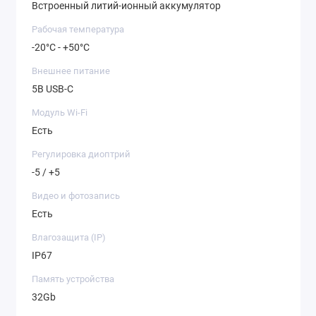
Встроенный литий-ионный аккумулятор
Рабочая температура
-20°C - +50°C
Внешнее питание
5B USB-C
Модуль Wi-Fi
Есть
Регулировка диоптрий
-5 / +5
Видео и фотозапись
Есть
Влагозащита (IP)
IP67
Память устройства
32Gb