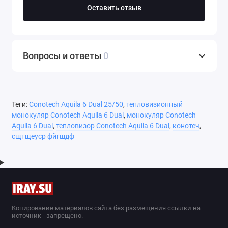
Оставить отзыв
Вопросы и ответы
0
Теги:
Conotech Aquila 6 Dual 25/50
,
тепловизионный
монокуляр Conotech Aquila 6 Dual
,
монокуляр Conotech
Aquila 6 Dual
,
тепловизор Conotech Aquila 6 Dual
,
конотеч
,
сщтщеуср фйгшдф
Копирование материалов сайта без размещения ссылки на
источник - запрещено.