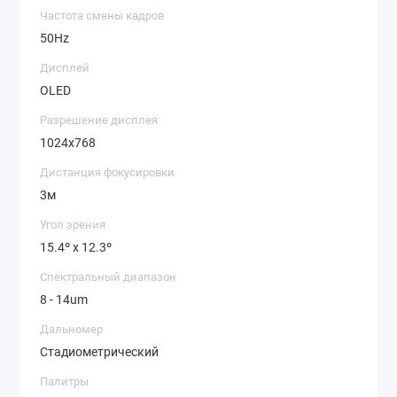
Частота смены кадров
50Hz
Дисплей
OLED
Разрешение дисплея
1024x768
Дистанция фокусировки
3м
Угол зрения
15.4º x 12.3º
Спектральный диапазон
8 - 14um
Дальномер
Стадиометрический
Палитры