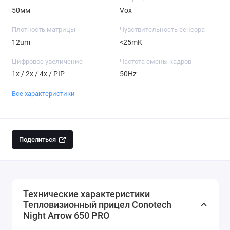
50мм
Vox
Плотность матрицы
Чувствительность сенсора
12um
<25mK
Цифровое увеличение
Частота смены кадров
1x / 2x / 4x / PIP
50Hz
Все характеристики
Поделиться
Технические характеристики
Тепловизионный прицел Conotech
Night Arrow 650 PRO