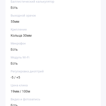
Баллистический калькулятор
Есть
Выходной зрачок
55мм
Крепление
Кольца 30мм
Микрофон
Есть
Модуль Wi-Fi
Есть
Регулировка диоптрий
-5 / +5
Цена клика
19мм / 100м
Видео и фотозапись
Есть