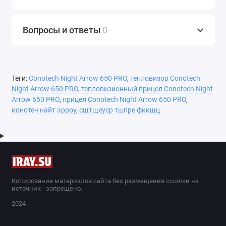
Вопросы и ответы
0
Теги:
Conotech Night Arrow 650 PRO
,
тепловизор Conotech
Night Arrow 650 PRO
,
тепловизионный прицел Conotech Night
Arrow 650 PRO
,
прицел Conotech Night Arrow 650 PRO
,
конотеч найт эрроу
,
сщтщеуср тшпре фккщц
Копирование материалов сайта без размещения ссылки на
источник - запрещено.
2024