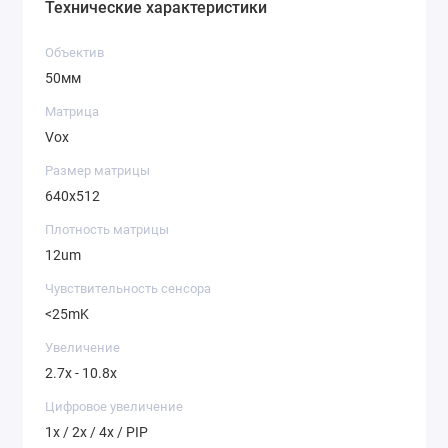
Технические характеристики
Объектив
50мм
Матрица
Vox
Размер матрицы
640x512
Плотность матрицы
12um
Чувствительность сенсора
<25mK
Увеличение
2.7x - 10.8x
Цифровое увеличение
1x / 2x / 4x / PIP