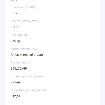
Влагозащита (IP)
IP67
Память устройства
32Gb
Вес прибора
950 гр.
Материал корпуса
Алюминиевый сплав
Размер (мм)
390x72x89
Страна производителя
Китай
Гарантия производителя
3 года