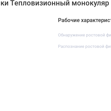
ки Тепловизионный монокуляр FL
Рабочие характерис
Обнаружение ростовой ф
Распознание ростовой фи