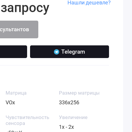
Нашли дешевле?
 запросу
нсультантов
Telegram
Матрица
Размер матрицы
VOx
336x256
Чувствительность
Увеличение
сенсора
1x - 2x