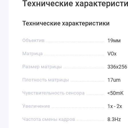
Технические характеристи
Технические характеристики
Объектив
19мм
Матрица
VOx
Размер матрицы
336x256
Плотность матрицы
17um
Чувствительность сенсора
<50mK
Увеличение
1x - 2x
Частота смены кадров
8.3Hz