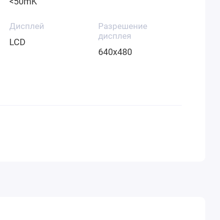
<50mK
Дисплей
Разрешение
дисплея
LCD
640x480