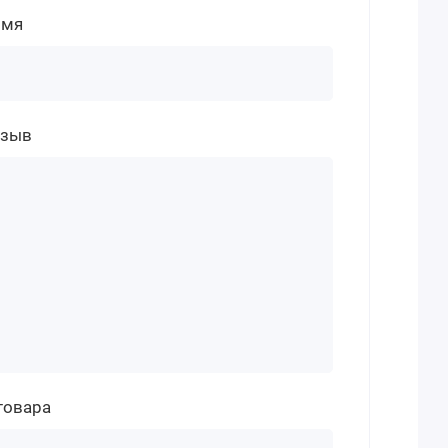
имя
тзыв
товара