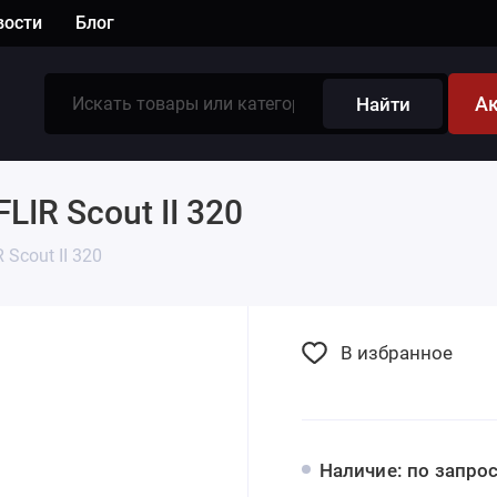
вости
Блог
А
Найти
IR Scout II 320
R Scout II 320
В избранное
Наличие: по запро