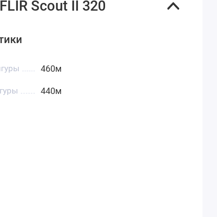
IR Scout II 320
тики
игуры
460м
гуры
440м