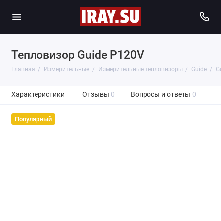
Тепловизор Guide P120V
Главная
Измерительные
Измерительные тепловизоры
Guide
G
Характеристики
Отзывы
0
Вопросы и ответы
0
Популярный