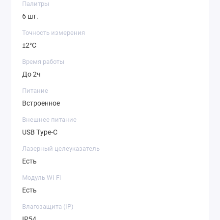
Палитры
6 шт.
Точность измерения
±2°С
Время работы
До 2ч
Питание
Встроенное
Внешнее питание
USB Type-C
Лазерный целеуказатель
Есть
Модуль Wi-Fi
Есть
Влагозащита (IP)
IP54