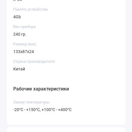
Память устройства
4Gb
Вес прибора
240 гр.
Размер (мм)
133х87х24
Страна производителя
Китай
Рабочие характеристики
Замер температуры
-20°С - +150°С, +100°С - +400°С