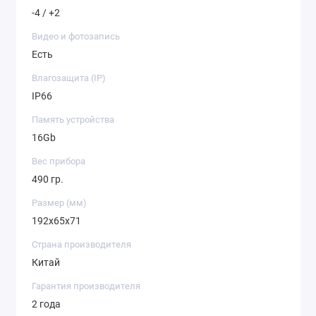
-4 / +2
Видео и фотозапись
Есть
Влагозащита (IP)
IP66
Память устройства
16Gb
Вес прибора
490 гр.
Размер (мм)
192x65x71
Страна производителя
Китай
Гарантия производителя
2 года