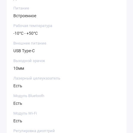
Питание
Встроенное
Рабочая температура
-10°C - +50°C
Внешнее питание
USB Type-C
Выходной зрачок
10мм
Лазерный целеуказатель
Есть
Модуль Bluetooth
Есть
Модуль Wi-Fi
Есть
Регулировка диоптрий