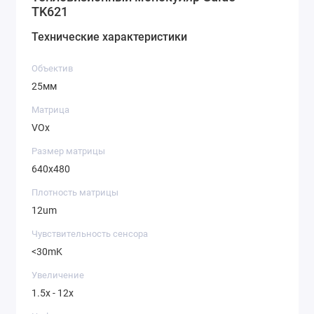
TK621
Технические характеристики
Объектив
25мм
Матрица
VOx
Размер матрицы
640x480
Плотность матрицы
12um
Чувствительность сенсора
<30mK
Увеличение
1.5x - 12x