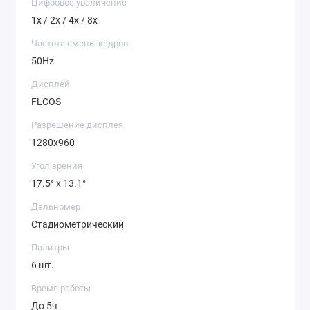
Цифровое увеличение
1x / 2x / 4x / 8x
Частота смены кадров
50Hz
Дисплей
FLCOS
Разрешение дисплея
1280x960
Угол зрения
17.5° x 13.1°
Дальномер
Стадиометрический
Палитры
6 шт.
Время работы
До 5ч