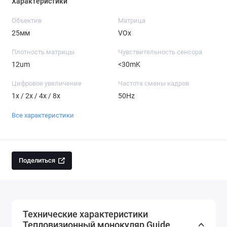
Характеристики
Объектив
Матрица
25мм
VOx
Плотность матрицы
Чувствительность сенсора
12um
<30mK
Цифровое увеличение
Частота смены кадров
1x / 2x / 4x / 8x
50Hz
Все характеристики
Поделиться
Технические характеристики
Тепловизионный монокуляр Guide