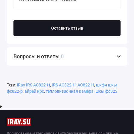
Оставить отзыв
Вопросы и ответы
0
Теги:
iRay IRS AC822-H
,
IRS AC822-H
,
AC822-H
,
шкфн шкы
фс822-р
,
айрей ирс
,
тепловизионная камера
,
шкы фс822
Копирование материалов сайта без размещения ссылки на