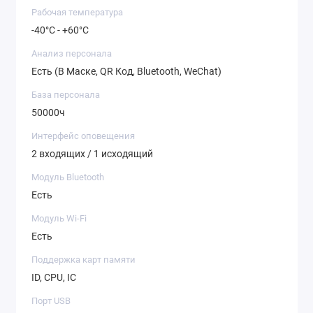
Рабочая температура
-40°C - +60°C
Анализ персонала
Есть (В Маске, QR Код, Bluetooth, WeChat)
База персонала
50000ч
Интерфейс оповещения
2 входящих / 1 исходящий
Модуль Bluetooth
Есть
Модуль Wi-Fi
Есть
Поддержка карт памяти
ID, CPU, IC
Порт USB