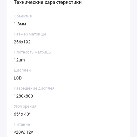
Технические характеристики
Объектив
1.8мм
Размер матрицы
256x192
Плотность матрицы
12um
Дисплей
LCD
Разрешение дисплея
1280x800
Угол зрения
65° x 40°
Питание
<20W, 12v