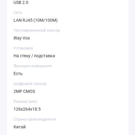
USB 2.0
Сеть
LAN RJ45 (10M/100M)
Тепловизионный сенсор
iRay Vox
Установка
На стену / подставка
Функция освещения
Есть
Цифровой сенсор
2MP CMOS
Размер (мм)
126x264x18.5
Страна производителя
Китай