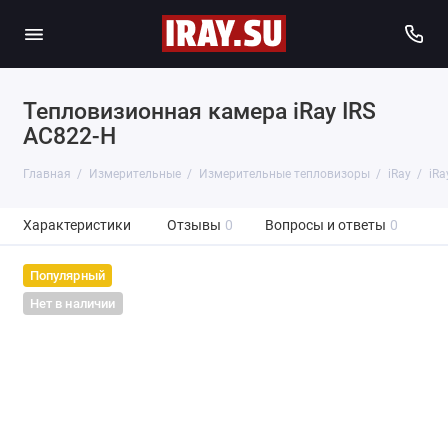
Тепловизионная камера iRay IRS
AC822-H
Главная
Измерительные
Измерительные тепловизоры
iRay
iRa
Характеристики
Отзывы
0
Вопросы и ответы
0
Популярный
Нет в наличии