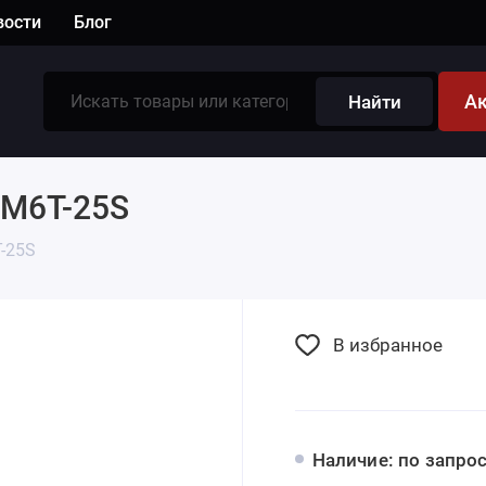
вости
Блог
А
Найти
 M6T-25S
T-25S
В избранное
Наличие: по запро