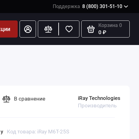
Поддержка
8 (800) 301-51-10
Корзина
0
кции
0 ₽
iRay Technologies
В сравнение
Производитель
су
Код товара: iRay M6T-25S