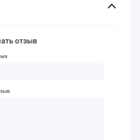
ать отзыв
имя
тзыв