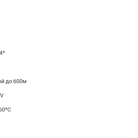
4º
й до 600м
2V
+60ºC