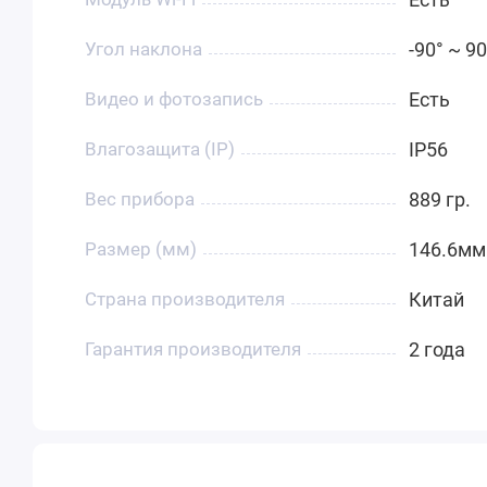
Угол наклона
-90° ~ 90
Видео и фотозапись
Есть
Влагозащита (IP)
IP56
Вес прибора
889 гр.
Размер (мм)
146.6мм
Страна производителя
Китай
Гарантия производителя
2 года