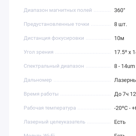
Диапазон магнитных полей
360°
Предустановленные точки
8 шт.
Дистанция фокусировки
10м
Угол зрения
17.5º x 1
Спектральный диапазон
8 - 14um
Дальномер
Лазерны
Время работы
До 7ч 1
Рабочая температура
-20ºC - 
Лазерный целеуказатель
Есть
Модуль Wi-Fi
Есть