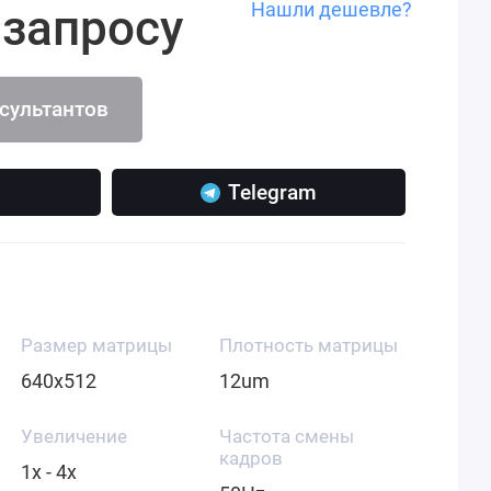
Нашли дешевле?
 запросу
нсультантов
Telegram
Размер матрицы
Плотность матрицы
640x512
12um
Увеличение
Частота смены
кадров
1x - 4x