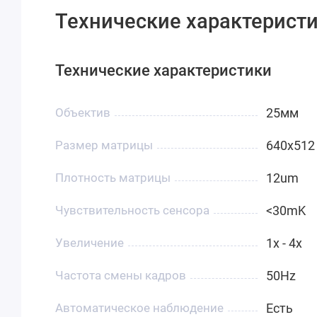
Технические характеристи
Технические характеристики
Объектив
25мм
Размер матрицы
640x512
Плотность матрицы
12um
Чувствительность сенсора
<30mK
Увеличение
1x - 4x
Частота смены кадров
50Hz
Автоматическое наблюдение
Есть