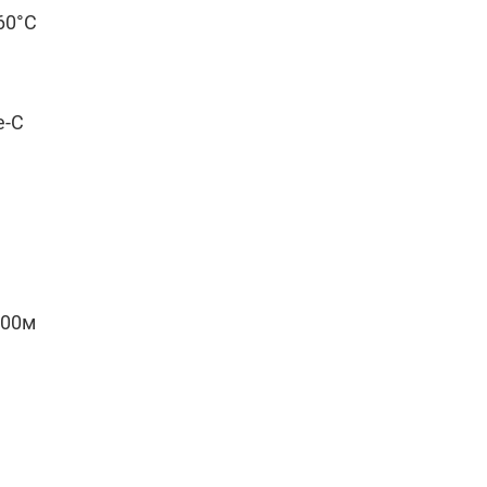
+60°C
e-C
100м