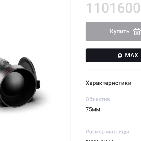
1101600
Купить
MAX
Характеристики
Объектив
75мм
Размер матрицы