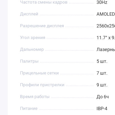
Частота смены кадров
30Hz
Дисплей
AMOLED
Разрешение дисплея
2560x25
Угол зрения
11.7° x 9
Дальномер
Лазерны
Палитры
5 шт.
Прицельные сетки
7 шт.
Профили пристрелки
9 шт.
Время работы
До 6ч
Питание
IBP-4