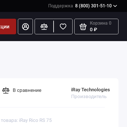
Поддержка
8 (800) 301-51-10
Корзина
0
кции
0 ₽
iRay Technologies
В сравнение
Производитель
 товара: iRay Rico RS 75