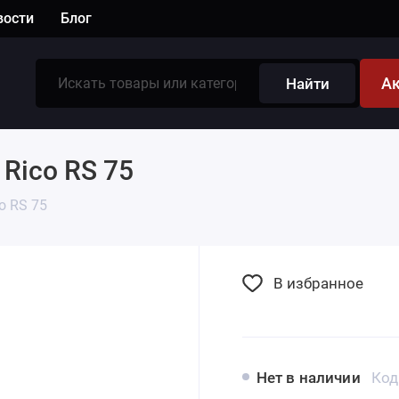
вости
Блог
А
Найти
Rico RS 75
co RS 75
В избранное
Нет в наличии
Код