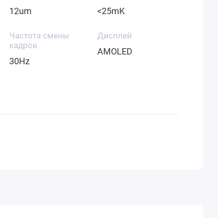
12um
<25mK
Частота смены
Дисплей
кадров
AMOLED
30Hz