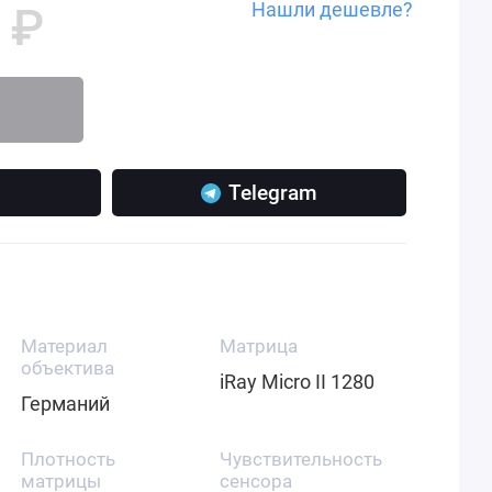
Нашли дешевле?
 ₽
Telegram
Материал
Матрица
объектива
iRay Micro II 1280
Германий
Плотность
Чувствительность
матрицы
сенсора