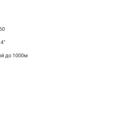
60
.4°
й до 1000м