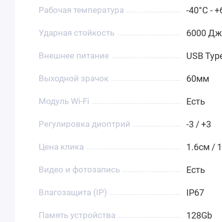
Рабочая температура
-40°C - 
Ударная стойкость
6000 Дж
Внешнее питание
USB Typ
Выходной зрачок
60мм
Модуль Wi-Fi
Есть
Регулировка диоптрий
-3 / +3
Цена клика
1.6см / 
Видео и фотозапись
Есть
Влагозащита (IP)
IP67
Память устройства
128Gb