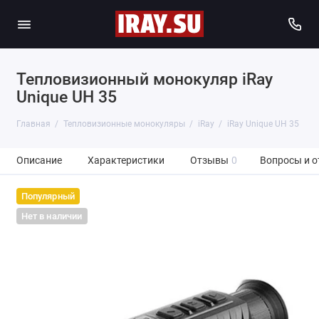
Тепловизионный монокуляр iRay
Unique UH 35
Главная
Тепловизионные монокуляры
iRay
iRay Unique UH 35
Описание
Характеристики
Отзывы
0
Вопросы и о
Популярный
Нет в наличии