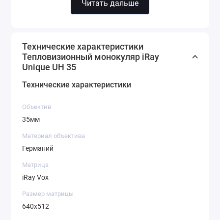
Читать дальше
Технические характеристики
Тепловизионный монокуляр iRay
Unique UH 35
Технические характеристики
Объектив
35мм объектив из
35мм
германия
Материал объектива
Германий
Для максимальной передачи ИК-
Матрица
лучей на тепловизионную матрицу
iRay Vox
линза объектива Unique
изготовлена из очищенного
Размер матрицы
германия. Получайте максимум
640x512