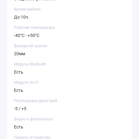
увеличения вплоть до 12-крат для
уверенного распознания объекта.
Время работы
До 10ч
Рабочая температура
-40°C - +50°C
Выходной зрачок
20мм
Модуль Bluetooth
Есть
Модуль Wi-Fi
Есть
Широкое поле зрения
Регулировка диоптрий
12.6 x 19.4
-5 / +5
Видео и фотозапись
С широким углом обзора
Есть
тепловизионного монокуляра
Unique UH 35 ни одна цель не
Память устройства