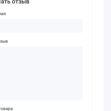
ать отзыв
имя
тзыв
товара