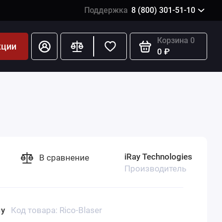
Поддержка
8 (800) 301-51-10
Корзина
0
кции
0 ₽
iRay Technologies
В сравнение
Производитель
су
Код товара: Rico-Blaser