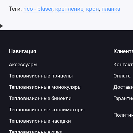
Теги:
rico - blaser
,
крепление
,
крон
,
планка
Навигация
Клиент
Аксессуары
Контак
Тепловизионные прицелы
Оплата
Тепловизионные монокуляры
Достав
Тепловизионные бинокли
Гаранти
Тепловизионные коллиматоры
Полити
Тепловизионные насадки
Тепловизионные очки