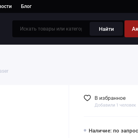
вости
Блог
А
Найти
aser
В избранное
Добавили 1 человек
Наличие: по запро