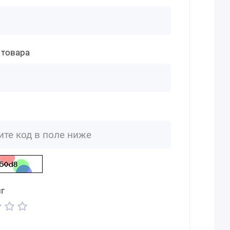
 товара
г