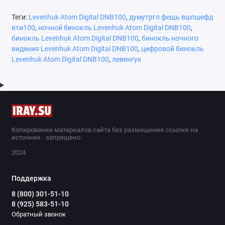
Теги:
Levenhuk Atom Digital DNB100
,
думутргл фещь вшпшефд
вти100
,
ночной бинокль Levenhuk Atom Digital DNB100
,
бинокль Levenhuk Atom Digital DNB100
,
бинокль ночного
видения Levenhuk Atom Digital DNB100
,
цифровой бинокль
Levenhuk Atom Digital DNB100
,
левенгук
Копирование материалов сайта без размещения ссылки на
источник - запрещено.
2024
Поддержка
8 (800) 301-51-10
8 (925) 583-51-10
Обратный звонок