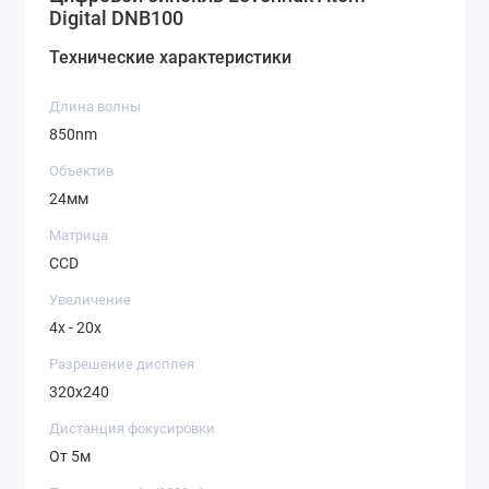
Digital DNB100
Технические характеристики
Длина волны
850nm
Объектив
24мм
Матрица
CCD
Увеличение
4x - 20x
Разрешение дисплея
320x240
Дистанция фокусировки
От 5м