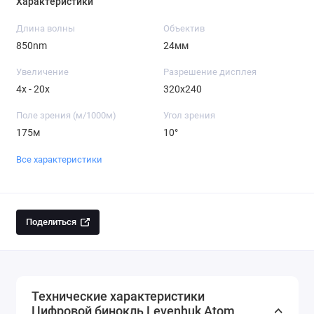
Характеристики
Длина волны
Объектив
850nm
24мм
Увеличение
Разрешение дисплея
4x - 20x
320x240
Поле зрения (м/1000м)
Угол зрения
175м
10°
Все характеристики
Поделиться
Технические характеристики
Цифровой бинокль Levenhuk Atom