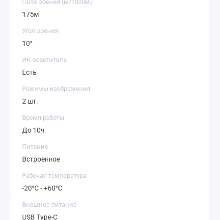
Поле зрения (м/1000м)
175м
Угол зрения
10°
ИК-осветитель
Есть
Режимы изображения
2 шт.
Время работы
До 10ч
Питание
Встроенное
Рабочая температура
-20°C - +60°C
Внешнее питание
USB Type-C