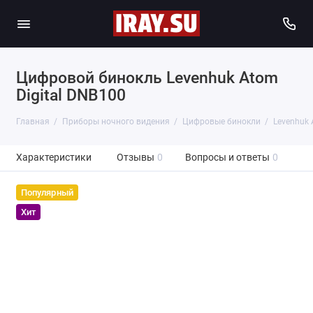
Цифровой бинокль Levenhuk Atom
Digital DNB100
Главная
Приборы ночного видения
Цифровые бинокли
Levenhuk 
Характеристики
Отзывы
0
Вопросы и ответы
0
Популярный
Хит