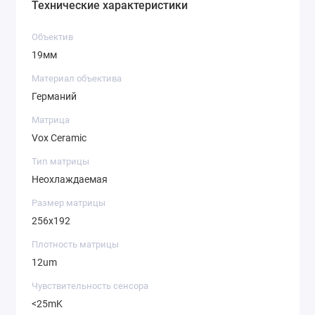
Технические характеристики
Объектив
19мм
Материал объектива
Германий
Матрица
Vox Ceramic
Тип матрицы
Неохлаждаемая
Размер матрицы
256x192
Плотность матрицы
12um
Чувствительность сенсора
<25mK