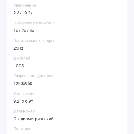
Увеличение
2.3х - 9.2х
Цифровое увеличение
1x / 2x / 4x
Частота смены кадров
25Hz
Дисплей
LCOS
Разрешение дисплея
1280x960
Угол зрения
9.2º x 6.9º
Дальномер
Стадиометрический
Палитры