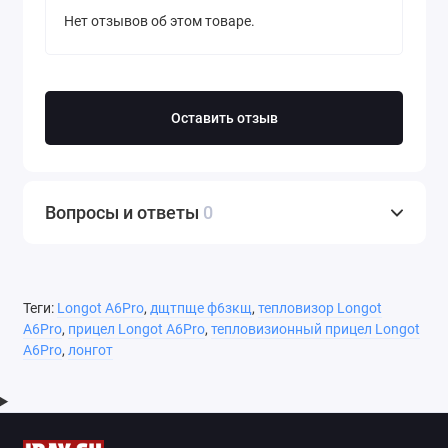
Нет отзывов об этом товаре.
Оставить отзыв
Вопросы и ответы
0
Теги:
Longot A6Pro
,
дщтпще ф6зкщ
,
тепловизор Longot
A6Pro
,
прицел Longot A6Pro
,
тепловизионный прицел Longot
A6Pro
,
лонгот