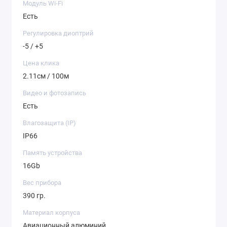
Модуль Wi-Fi
Есть
Регулировка диоптрий
-5 / +5
Цена клика
2.11см / 100м
Видео и фотозапись
Есть
Влагозащита (IP)
IP66
Память устройства
16Gb
Вес прибора
390 гр.
Материал корпуса
Авиационный алюминий