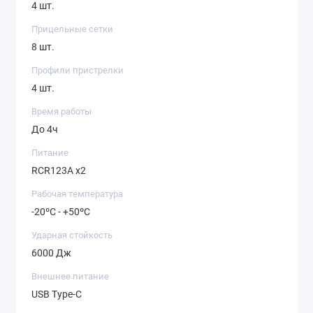
4 шт.
Прицельные сетки
8 шт.
Профили пристрелки
4 шт.
Время работы
До 4ч
Питание
RCR123A x2
Рабочая температура
-20ºC - +50ºC
Ударная стойкость
6000 Дж
Внешнее питание
USB Type-C