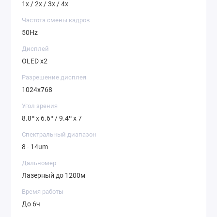
1x / 2x / 3x / 4x
Частота смены кадров
50Hz
Дисплей
OLED x2
Разрешение дисплея
1024x768
Угол зрения
8.8º x 6.6º / 9.4º x 7
Спектральный диапазон
8 - 14um
Дальномер
Лазерный до 1200м
Время работы
До 6ч