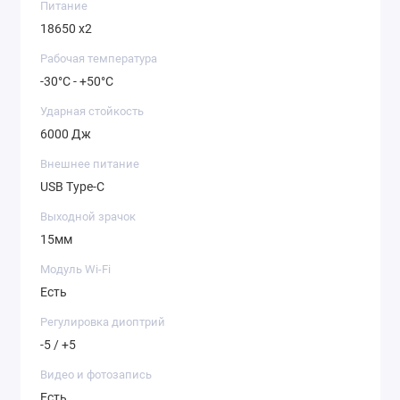
Питание
18650 x2
Рабочая температура
-30°C - +50°C
Ударная стойкость
6000 Дж
Внешнее питание
USB Type-C
Выходной зрачок
15мм
Модуль Wi-Fi
Есть
Регулировка диоптрий
-5 / +5
Видео и фотозапись
Есть