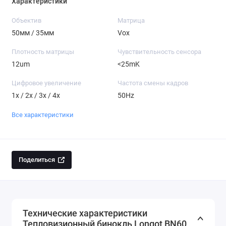
Характеристики
Объектив
Матрица
50мм / 35мм
Vox
Плотность матрицы
Чувствительность сенсора
12um
<25mK
Цифровое увеличение
Частота смены кадров
1x / 2x / 3x / 4x
50Hz
Все характеристики
Поделиться
Технические характеристики
Тепловизионный бинокль Longot BN60