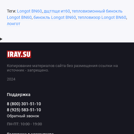
Теги:
Longot BN60
,
дщтпще ит60
,
тепловизионный бинокль
Longot BN60
,
бинокль Longot BN60
,
тепловизор Longot BN60
,
лонгот
Копирование материалов сайта без размещения ссылки на
источник - запрещено.
2024
Поддержка
8 (800) 301-51-10
8 (925) 583-51-10
Обратный звонок
ПН-ПТ: 10:00 - 19:00