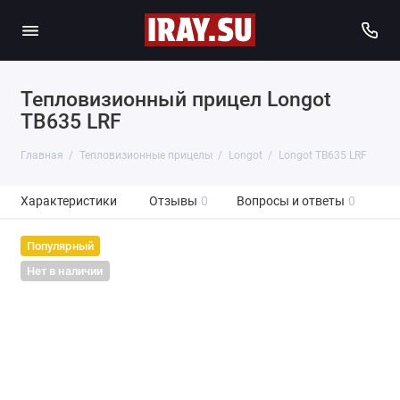
Тепловизионный прицел Longot
TB635 LRF
Главная
Тепловизионные прицелы
Longot
Longot TB635 LRF
Характеристики
Отзывы
0
Вопросы и ответы
0
Популярный
Нет в наличии