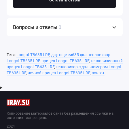
Оставить отзыв
Вопросы и ответы
0
Теги:
Longot TB635 LRF
,
дщтпще еи635 дка
,
тепловизор
Longot TB635 LRF
,
прицел Longot TB635 LRF
,
тепловизионный
прицел Longot TB635 LRF
,
тепловизор с дальномером Longot
TB635 LRF
,
ночной прицел Longot TB635 LRF
,
лонгот
Копирование материалов сайта без размещения ссылки на
источник - запрещено.
2024