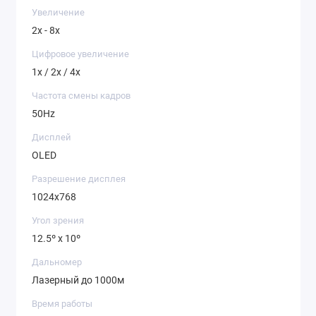
Увеличение
2x - 8x
Цифровое увеличение
1x / 2x / 4x
Частота смены кадров
50Hz
Дисплей
OLED
Разрешение дисплея
1024x768
Угол зрения
12.5º x 10º
Дальномер
Лазерный до 1000м
Время работы