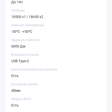
До 14ч
Питание
18500 x1 / 18650 x2
Рабочая температура
-30ºC - +50ºC
Ударная стойкость
6000 Дж
Внешнее питание
USB Type-C
Баллистический калькулятор
Есть
Выходной зрачок
48мм
Модуль Wi-Fi
Есть