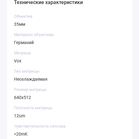
Технические характеристики
Объектив
35мм
Материал объектива
Германий
Матрица
Vox
Тип матрицы
Неохлаждаемая
Размер матрицы
640x512
Плотность матрицы
12um
Чувствительность сенсора
<20mK