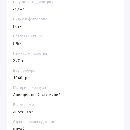
Регулировка диоптрий
-4 / +4
Видео и фотозапись
Есть
Влагозащита (IP)
IP67
Память устройства
32Gb
Вес прибора
1040 гр.
Материал корпуса
Авиационный алюминий
Размер (мм)
405x83x82
Страна производителя
Китай