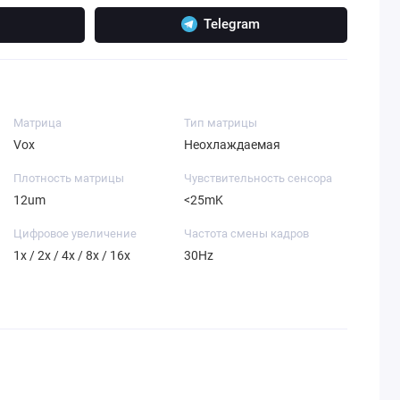
Telegram
Матрица
Тип матрицы
Vox
Неохлаждаемая
Плотность матрицы
Чувствительность сенсора
12um
<25mK
Цифровое увеличение
Частота смены кадров
1x / 2x / 4x / 8x / 16x
30Hz