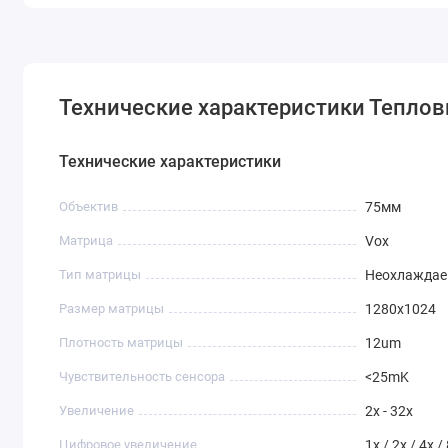
Технические характеристики Теплов
Технические характеристики
Объектив
75мм
Матрица
Vox
Тип матрицы
Неохлажда
Размер матрицы
1280x1024
Плотность матрицы
12um
Чувствительность сенсора
<25mK
Увеличение
2x - 32x
Цифровое увеличение
1x / 2x / 4x /