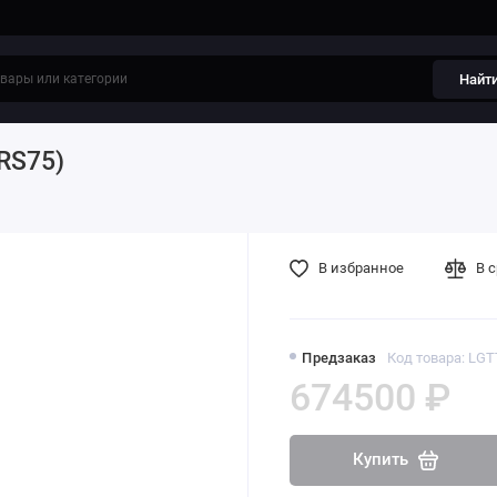
Найт
RS75)
В избранное
В 
Предзаказ
Код товара: LG
674500 ₽
Купить