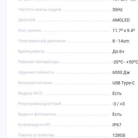
Частота смены кадров
30Hz
Дисплей
AMOLED
Угол зрения
11.7º x 9.4º
Спектральный диапазон
8 - 14um
Время работы
До 6ч
Рабочая температура
-20ºC - +50º
Ударная стойкость
6000 Дж
Внешнее питание
USB Type-C
Модуль Wi-Fi
Есть
Регулировка диоптрий
-3 / +3
Видео и фотозапись
Есть
Влагозащита (IP)
IP67
Память устройства
128Gb