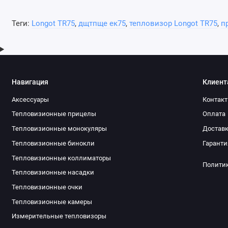
Теги:
Longot TR75
,
дщтпще ек75
,
тепловизор Longot TR75
,
п
Навигация
Клиент
Аксессуары
Контак
Тепловизионные прицелы
Оплата
Тепловизионные монокуляры
Достав
Тепловизионные бинокли
Гаранти
Тепловизионные коллиматоры
Полити
Тепловизионные насадки
Тепловизионные очки
Тепловизионные камеры
Измерительные тепловизоры