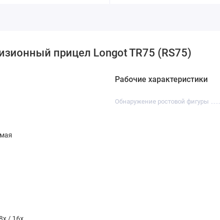
изионный прицел Longot TR75 (RS75)
Рабочие характеристики
Обнаружение ростовой фигуры
емая
 8x / 16x