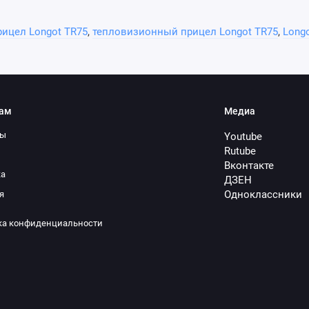
рицел Longot TR75
,
тепловизионный прицел Longot TR75
,
Long
ам
Медиа
ты
Youtube
Rutube
Вконтакте
ка
ДЗЕН
Одноклассники
я
ка конфиденциальности