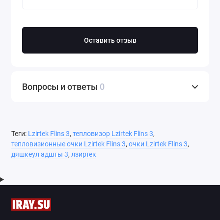
Оставить отзыв
Вопросы и ответы
0
Теги:
Lzirtek Flins 3
,
тепловизор Lzirtek Flins 3
,
тепловизионные очки Lzirtek Flins 3
,
очки Lzirtek Flins 3
,
дяшкеул адшты 3
,
лзиртек