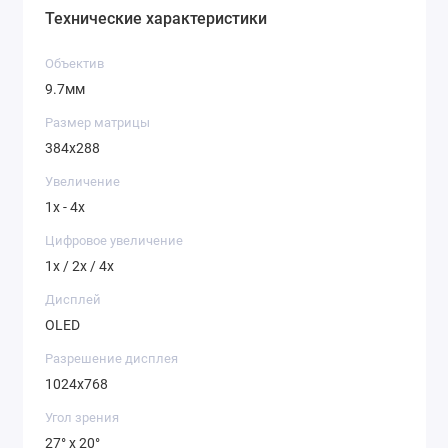
Технические характеристики
Объектив
9.7мм
Размер матрицы
384x288
Увеличение
1x - 4x
Цифровое увеличение
1x / 2x / 4x
Дисплей
OLED
Разрешение дисплея
1024х768
Угол зрения
27° x 20°