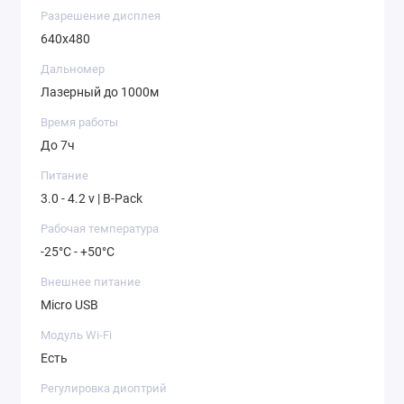
Разрешение дисплея
640x480
Дальномер
Лазерный до 1000м
Время работы
До 7ч
Питание
3.0 - 4.2 v | B-Pack
Рабочая температура
-25°C - +50°C
Внешнее питание
Micro USB
Модуль Wi-Fi
Есть
Регулировка диоптрий