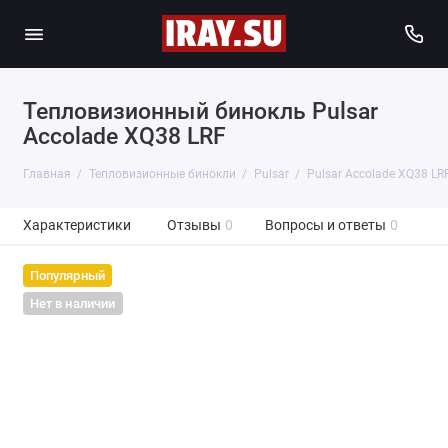
Тепловизионный бинокль Pulsar
Accolade XQ38 LRF
Главная
Тепловизионные бинокли
Pulsar
Pulsar Accolade XQ38 LR
Характеристики
Отзывы
0
Вопросы и ответы
0
Популярный
Нет в наличии