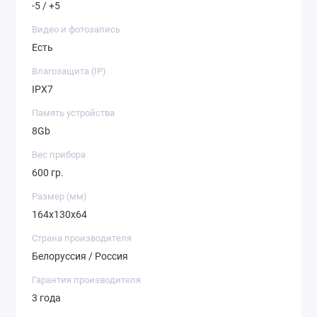
-5 / +5
Видео и фотозапись
Есть
Влагозащита (IP)
IPX7
Память устройства
8Gb
Вес прибора
600 гр.
Размер (мм)
164x130x64
Страна производителя
Белоруссия / Россия
Гарантия производителя
3 года