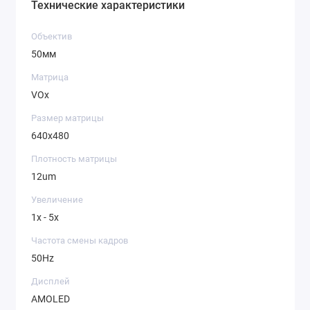
Технические характеристики
Объектив
50мм
Матрица
VOx
Размер матрицы
640x480
Плотность матрицы
12um
Увеличение
1x - 5x
Частота смены кадров
50Hz
Дисплей
AMOLED