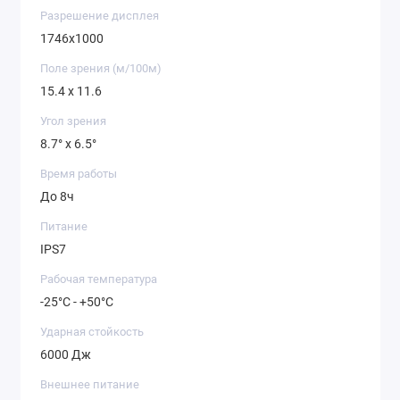
Разрешение дисплея
1746x1000
Поле зрения (м/100м)
15.4 x 11.6
Угол зрения
8.7° x 6.5°
Время работы
До 8ч
Питание
IPS7
Рабочая температура
-25°C - +50°C
Ударная стойкость
6000 Дж
Внешнее питание