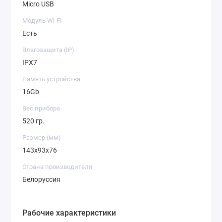
Micro USB
Модуль Wi-Fi
Есть
Влагозащита (IP)
IPX7
Память устройства
16Gb
Вес прибора
520 гр.
Размер (мм)
143x93x76
Страна производителя
Белоруссия
Рабочие характеристики