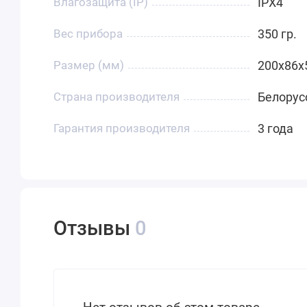
Влагозащита (IP)
IPX4
Вес прибора
350 гр.
Размер (мм)
200x86x
Страна производителя
Белорус
Гарантия производителя
3 года
Отзывы
0