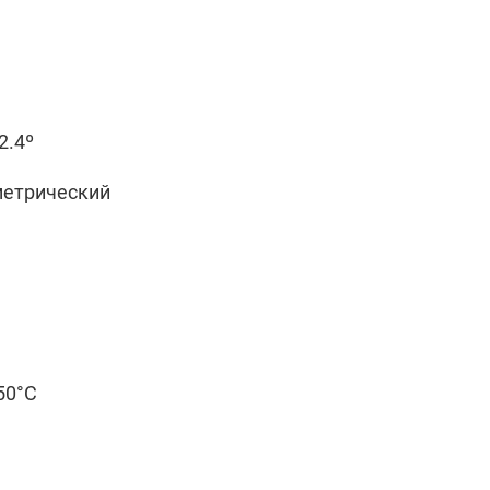
2.4º
етрический
+50°C