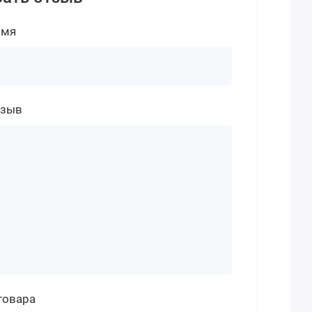
имя
тзыв
товара