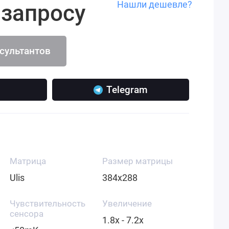
Нашли дешевле?
 запросу
нсультантов
Telegram
Матрица
Размер матрицы
Ulis
384x288
Чувствительность
Увеличение
сенсора
1.8x - 7.2x