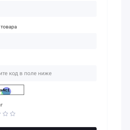
 товара
г