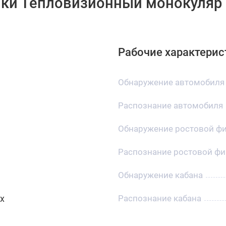
ки Тепловизионный монокуляр P
Рабочие характерис
Обнаружение автомобиля
Распознание автомобиля
Обнаружение ростовой ф
Распознание ростовой фи
Обнаружение кабана
2x
Распознание кабана