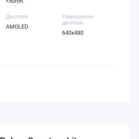
<50mK
Дисплей
Разрешение
дисплея
AMOLED
640x480