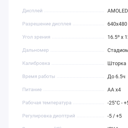
Дисплей
AMOLED
Разрешение дисплея
640x480
Угол зрения
16.5º x 1
Дальномер
Стадиом
Калибровка
Шторка
Время работы
До 6.5ч
Питание
AA x4
Рабочая температура
-25°C - 
Регулировка диоптрий
-5 / +5