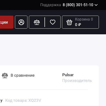
Поддержка
8 (800) 301-51-10
Корзина
0
кции
0 ₽
Pulsar
В сравнение
Производитель
су
Код товара: XQ23V