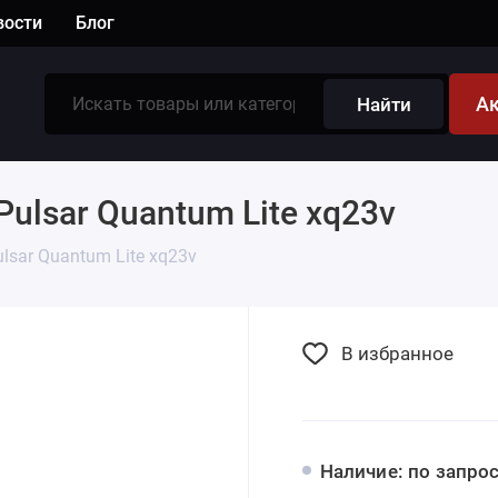
вости
Блог
А
Найти
lsar Quantum Lite xq23v
ulsar Quantum Lite xq23v
В избранное
Наличие: по запро