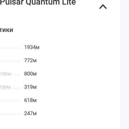
ulsar Quantum Lite
тики
1934м
772м
игуры
800м
гуры
319м
618м
247м