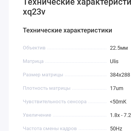
Технические характеристи
xq23v
Технические характеристики
Объектив
22.5мм
Матрица
Ulis
Размер матрицы
384x288
Плотность матрицы
17um
Чувствительность сенсора
<50mK
Увеличение
1.8x - 7.
Частота смены кадров
50Hz