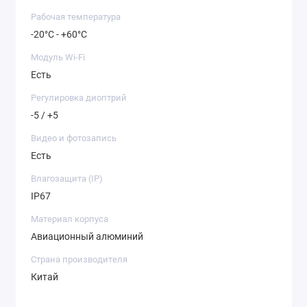
Рабочая температура
-20°C - +60°C
Модуль Wi-Fi
Есть
Регулировка диоптрий
-5 / +5
Видео и фотозапись
Есть
Влагозащита (IP)
IP67
Материал корпуса
Авиационный алюминий
Страна производителя
Китай