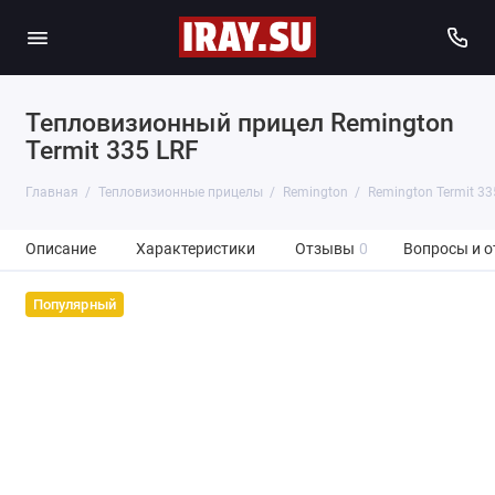
Тепловизионный прицел Remington
Termit 335 LRF
Главная
Тепловизионные прицелы
Remington
Remington Termit 33
Описание
Характеристики
Отзывы
0
Вопросы и о
Популярный