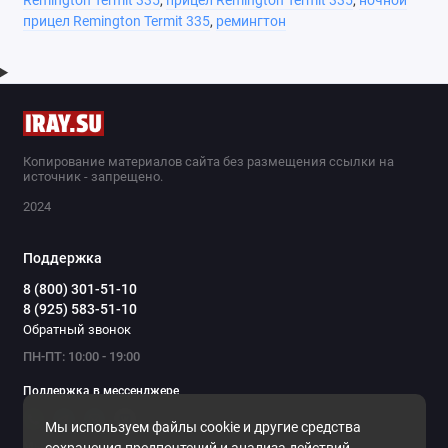
Remington Termit 335
,
прицел Remington Termit 335
,
ночной
прицел Remington Termit 335
,
ремингтон
Копирование материалов сайта без размещения ссылки на
источник - запрещено.
2024
Поддержка
8 (800) 301-51-10
8 (925) 583-51-10
Обратный звонок
ПН-ПТ: 10:00 - 19:00
Поддержка в мессенджере
Мы используем файлы cookie и другие средства
Мы в сети