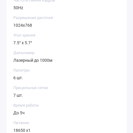
Частота смены кадров
50Hz
Разрешение дисплея
1024x768
Угол зрения
7.5° x 5.7°
Дальномер
Лазерный до 1000м
Палитры
6 шт.
Прицельные сетки
7 шт.
Время работы
До 5ч
Питание
18650 x1