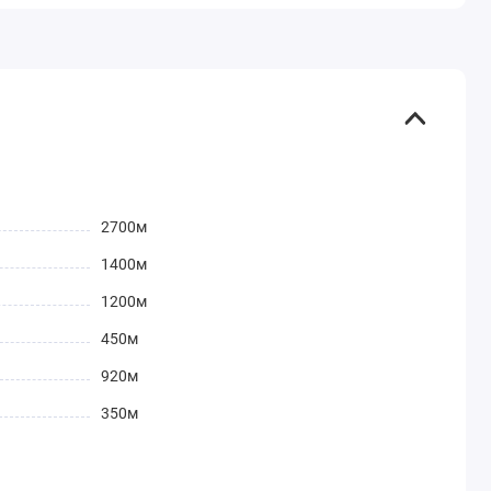
2700м
1400м
1200м
450м
920м
350м