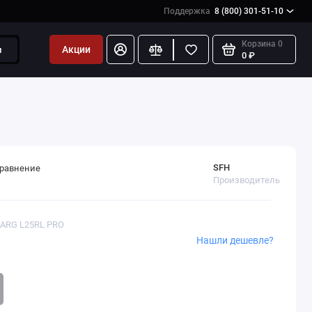
Поддержка
8 (800) 301-51-10
Корзина
0
Акции
и
0 ₽
SFH
сравнение
Производитель
VARG L25RL PRO
Нашли дешевле?