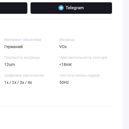
Telegram
Материал объектива
Матрица
Германий
VOx
Плотность матрицы
Чувствительность сенсора
12um
<18mK
Цифровое увеличение
Частота смены кадров
1x / 2x / 3x / 4x
50Hz