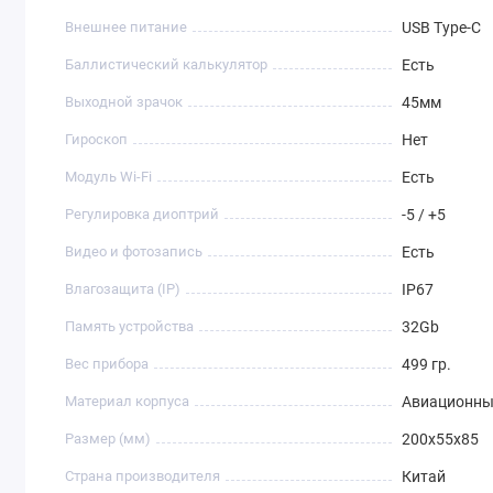
Внешнее питание
USB Type-C
Баллистический калькулятор
Есть
Выходной зрачок
45мм
Гироскоп
Нет
Модуль Wi-Fi
Есть
Регулировка диоптрий
-5 / +5
Видео и фотозапись
Есть
Влагозащита (IP)
IP67
Память устройства
32Gb
Вес прибора
499 гр.
Материал корпуса
Авиационны
Размер (мм)
200x55x85
Страна производителя
Китай