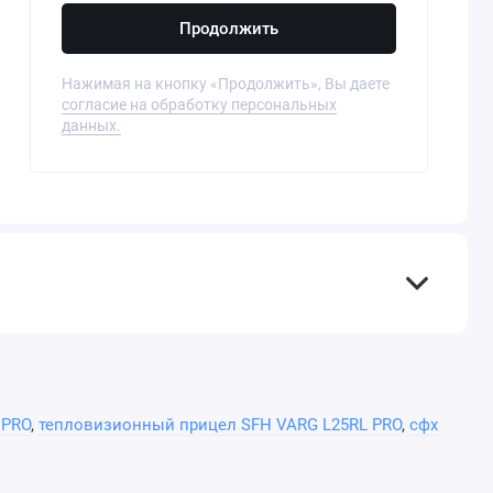
Продолжить
Нажимая на кнопку «Продолжить», Вы даете
согласие на обработку персональных
данных.
 PRO
,
тепловизионный прицел SFH VARG L25RL PRO
,
сфх