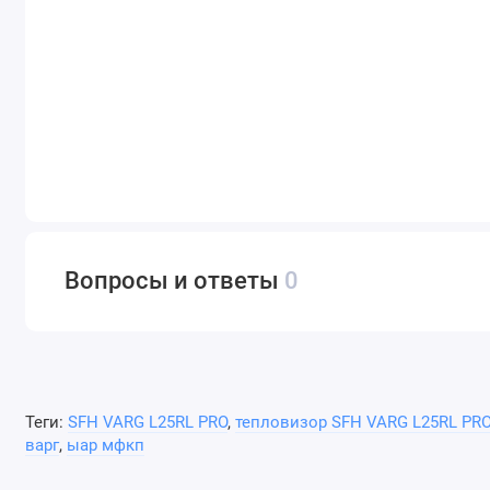
Вопросы и ответы
0
Теги:
SFH VARG L25RL PRO
,
тепловизор SFH VARG L25RL PR
варг
,
ыар мфкп