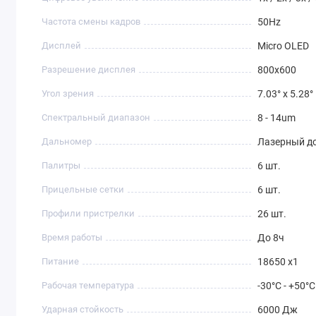
Частота смены кадров
50Hz
Дисплей
Micro OLED
Разрешение дисплея
800x600
Угол зрения
7.03° x 5.28°
Спектральный диапазон
8 - 14um
Дальномер
Лазерный д
Палитры
6 шт.
Прицельные сетки
6 шт.
Профили пристрелки
26 шт.
Время работы
До 8ч
Питание
18650 x1
Рабочая температура
-30°C - +50°C
Ударная стойкость
6000 Дж