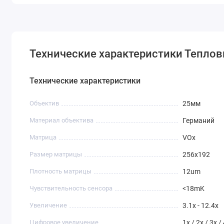
Технические характеристики Тепло
Технические характеристики
Объектив
25мм
Материал объектива
Германий
Матрица
VOx
Размер матрицы
256x192
Плотность матрицы
12um
Чувствительность сенсора
<18mK
Увеличение
3.1x - 12.4x
Цифровое увеличение
1x / 2x / 3x /