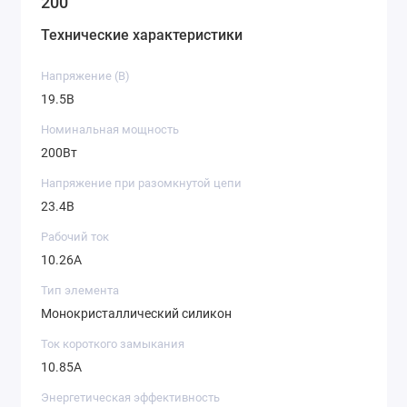
200
Технические характеристики
Напряжение (B)
19.5В
Номинальная мощность
200Вт
Напряжение при разомкнутой цепи
23.4В
Рабочий ток
10.26A
Тип элемента
Монокристаллический силикон
Ток короткого замыкания
10.85A
Энергетическая эффективность