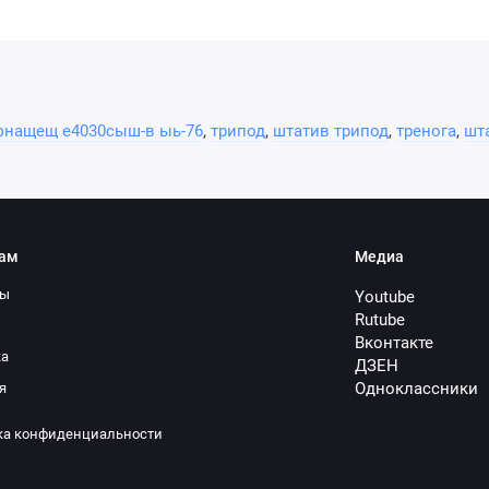
фнащещ е4030сыш-в ыь-76
,
трипод
,
штатив трипод
,
тренога
,
шт
ам
Медиа
ты
Youtube
Rutube
Вконтакте
ка
ДЗЕН
Одноклассники
я
ка конфиденциальности