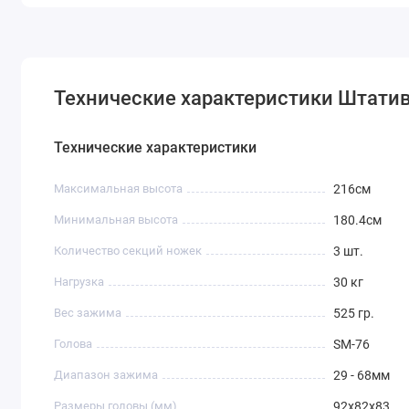
Технические характеристики Штатив
Технические характеристики
Максимальная высота
216см
Минимальная высота
180.4см
Количество секций ножек
3 шт.
Нагрузка
30 кг
Вес зажима
525 гр.
Голова
SM-76
Диапазон зажима
29 - 68мм
Размеры головы (мм)
92x82x83