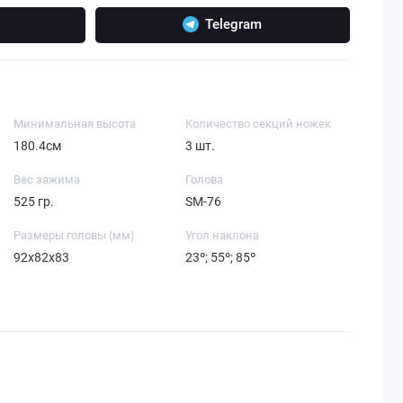
Telegram
Минимальная высота
Количество секций ножек
180.4см
3 шт.
Вес зажима
Голова
525 гр.
SM-76
Размеры головы (мм)
Угол наклона
92x82x83
23º; 55º; 85º