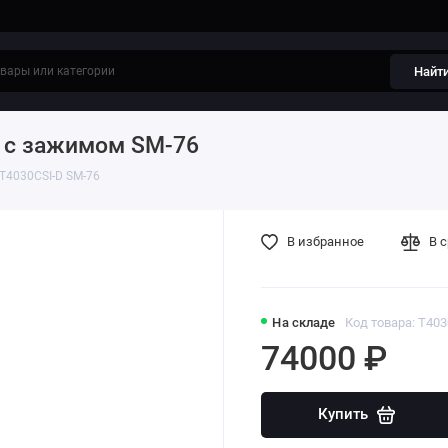
Найт
D с зажимом SM-76
T4030CSI-D SM-76
В избранное
В 
На складе
Код товара: T40
74000 ₽
Купить