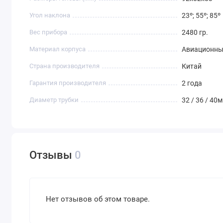
Угол наклона
23º; 55º; 85º
Вес прибора
2480 гр.
Материал корпуса
Авиационны
Страна производителя
Китай
Гарантия производителя
2 года
Диаметр трубки
32 / 36 / 40
Отзывы
0
Нет отзывов об этом товаре.