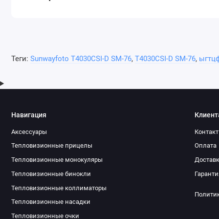
Теги:
Sunwayfoto T4030CSI-D SM-76
,
T4030CSI-D SM-76
,
ыгтц
Навигация
Клиент
Аксессуары
Контак
Тепловизионные прицелы
Оплата
Тепловизионные монокуляры
Достав
Тепловизионные бинокли
Гаранти
Тепловизионные коллиматоры
Полити
Тепловизионные насадки
Тепловизионные очки