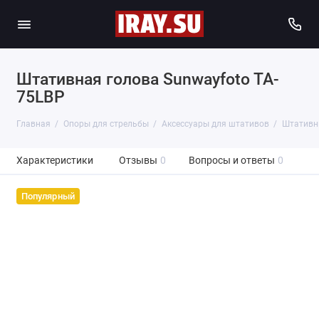
Штативная голова Sunwayfoto TA-
75LBP
Главная
Опоры для стрельбы
Аксессуары для штативов
Штативн
Характеристики
Отзывы
0
Вопросы и ответы
0
Популярный