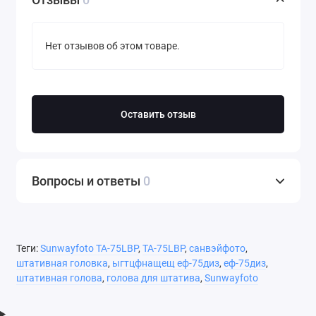
Нет отзывов об этом товаре.
Оставить отзыв
Вопросы и ответы
0
Теги:
Sunwayfoto TA-75LBP
,
TA-75LBP
,
санвэйфото
,
штативная головка
,
ыгтцфнащещ еф-75диз
,
еф-75диз
,
штативная голова
,
голова для штатива
,
Sunwayfoto