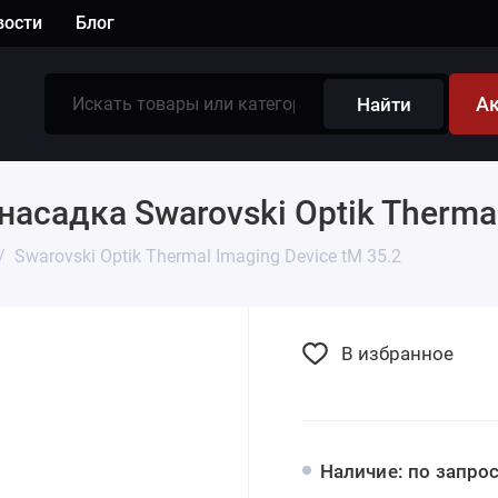
вости
Блог
А
Найти
садка Swarovski Optik Thermal 
Swarovski Optik Thermal Imaging Device tM 35.2
В избранное
Наличие: по запро