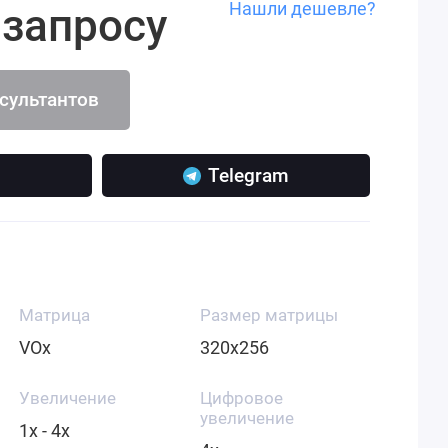
Нашли дешевле?
 запросу
нсультантов
Telegram
Матрица
Размер матрицы
VOx
320x256
Увеличение
Цифровое
увеличение
1x - 4x