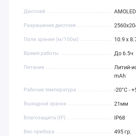
Дисплей
AMOLED
Разрешение дисплея
2560x20
Поле зрения (м/100м)
10.9 x 8.
Время работы
До 6.5ч
Питание
Литий-и
mAh
Рабочая температура
-20°C - 
Выходной зрачок
21мм
Влагозащита (IP)
IP68
Вес прибора
495 гр.