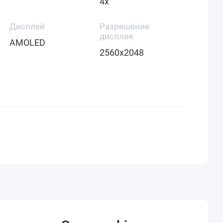
4x
Дисплей
Разрешение
дисплея
AMOLED
2560x2048