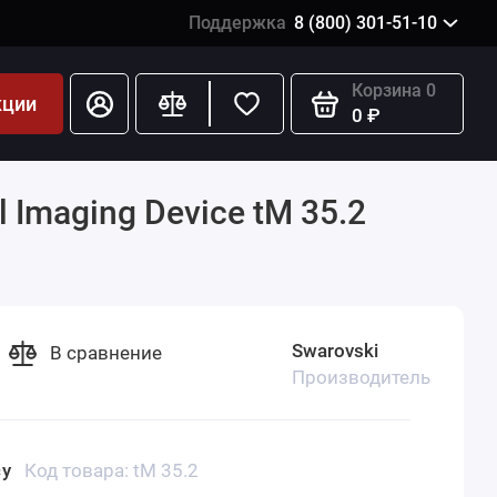
Поддержка
8 (800) 301-51-10
Корзина
0
кции
0 ₽
Imaging Device tM 35.2
Swarovski
В сравнение
Производитель
су
Код товара: tM 35.2