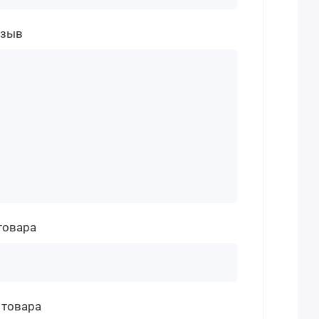
тзыв
товара
 товара