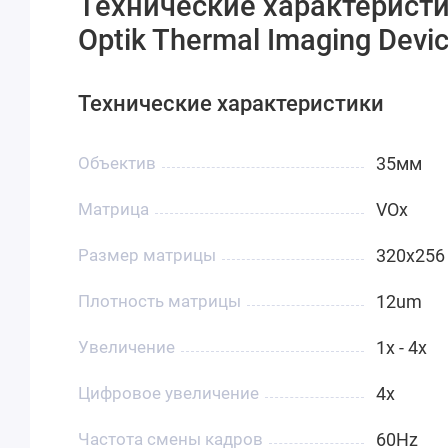
Технические характерист
Optik Thermal Imaging Devic
Технические характеристики
Объектив
35мм
Матрица
VOx
Размер матрицы
320x256
Плотность матрицы
12um
Увеличение
1x - 4x
Цифровое увеличение
4x
Частота смены кадров
60Hz