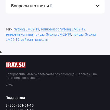
объективность термограммы в самых сложных
Вопросы и ответы
0
условиях.
Теги:
Sytong LM02-19
,
тепловизор Sytong LM02-19
,
тепловизионный прицел Sytong LM02-19
,
прицел Sytong
LM02-19
,
сайтонг
,
ынещтп
Копирование материалов сайта без размещения ссылки на
OLED
ЭКРАН
источник - запрещено.
Встроенный прямо в окуляр тепловизора, OLED
2024
дисплей 1024×768px характеризуется отличным
сочетанием яркости, резкости и контраста. Это
значительно снижает нагрузку на органы
Поддержка
зрения даже при многочасовом наблюдении.
8 (800) 301-51-10