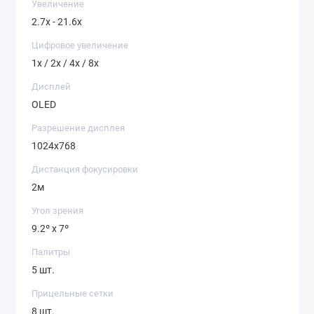
Увеличение
2.7x - 21.6x
Цифровое увеличение
1x / 2x / 4x / 8x
Дисплей
ВСТРОЕННЫЙ
ГИРОСКОП
Интегрированный датчик угла наклона
OLED
выводит всю необходимую информацию
Разрешение дисплея
на основной экран, позволяя своевременно
контролировать пространственное положение
1024x768
тепловизора для учета поправок при стрельбе.
Дистанция фокусировки
2м
Угол зрения
9.2º x 7º
Палитры
5 шт.
Прицельные сетки
8 шт.