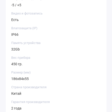
легко синхронизировать прицел со смартфоном
-5 / +5
для просмотра термограммы в реальном
времени и удаленного управления
Видео и фотозапись
настройками.
Есть
ЭФФЕКТИВНОСТЬ В САМЫХ СЛОЖНЫХ
Влагозащита (IP)
УСЛОВИЯХ
IP66
Память устройства
32Gb
Вес прибора
450 гр.
Размер (мм)
186x84x55
Страна производителя
Китай
12-МИКРОННЫЙ
СЕНСОР
Гарантия производителя
Прицел тепловизор Сайтонг построен на базе
2 года
12-микронной матрицы с разрешением