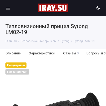
Тепловизионный прицел Sytong
LM02-19
Главная
Тепловизионные прицелы
Sytong
Sytong LM02-19
Описание
Характеристики
Отзывы
0
Вопросы и о
Популярный
Нет в наличии