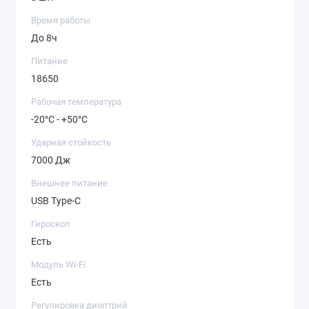
Время работы
До 8ч
ФОТО
И ВИДЕО
Ночной прицел предусматривает функции
Питание
съемки фото и записи видео. Надежный модуль
18650
памяти на 32Гб позволит сохранить все
памятные моменты с многодневного выезда.
Рабочая температура
-20°C - +50°C
Ударная стойкость
7000 Дж
Внешнее питание
USB Type-C
Гироскоп
Есть
Модуль Wi-Fi
Есть
СВЯЗЬ
С ПРИЛОЖЕНИЕМ
Используя встроенный Wi-Fi модуль, вы можете
Регулировка диоптрий