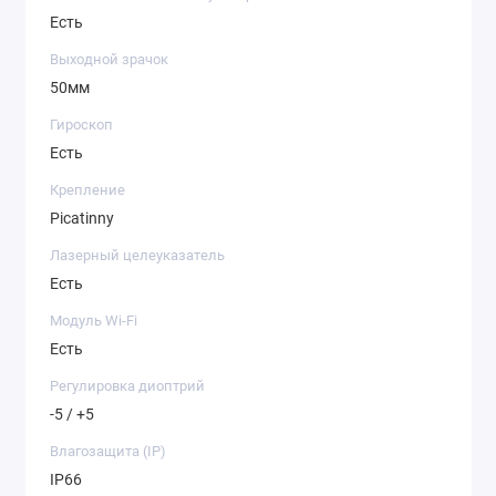
Инфракрасные прицелы от фирмы Sytong
Есть
комплектуются OLED дисплеями с разрешением
1024×768px. Оптимальный баланс контраста
Выходной зрачок
и передачи мельчайших оттенков облегчает
50мм
распознавание целей и минимизирует нагрузку
на зрение оператора.
Гироскоп
Есть
Диоптрическая
подстройка
Крепление
-5/+5
Picatinny
Лазерный целеуказатель
Прогрессивный
зум
2X/4X/8X
Есть
Модуль Wi-Fi
Переменная
кратность
Есть
ОТ 2,8X ДО 22,4X
Регулировка диоптрий
-5 / +5
БЫСТРОЕ И ТОЧНОЕ ПРИЦЕЛИВАНИЕ
Влагозащита (IP)
ИЗМЕНЯЕМЫЕ ЦВЕТОВЫЕ
ПАЛИТРЫ
IP66
Переключаемые цветовые схемы позволяют