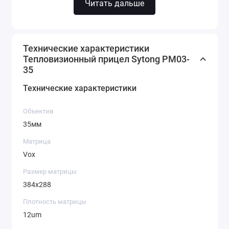
Читать дальше
NETD <30MK
Большой
германиевый
объектив
35 ММ
Технические характеристики
Тепловизионный прицел Sytong PM03-
35
Насыщенный
OLED-
монитор
1024X768PX
Технические характеристики
МАКСИМАЛЬНАЯ ЭФФЕКТИВНОСТЬ
Объектив
В ЛЮБЫХ УСЛОВИЯХ
35мм
Матрица
Vox
Размер матрицы
384x288
Плотность матрицы
12um