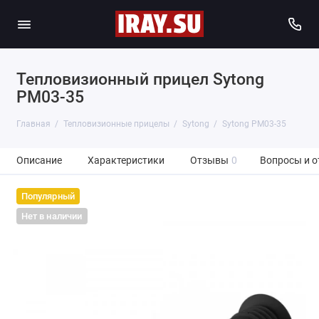
Тепловизионный прицел Sytong
PM03-35
Главная
Тепловизионные прицелы
Sytong
Sytong PM03-35
Описание
Характеристики
Отзывы
0
Вопросы и о
Популярный
Нет в наличии