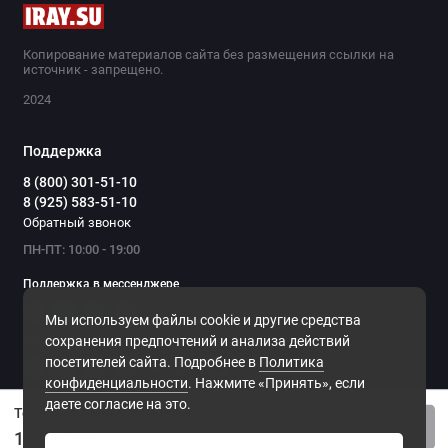
позволяет не ограничивать себя при создании
фото или видео.
Копирование материалов сайта без размещения ссылки на
источник - запрещено.
2024
Поддержка
8 (800) 301-51-10
8 (925) 583-51-10
Обратный звонок
ПН-ПТ: 10:00 - 19:00
Поддержка в мессенджере
ФИРМЕННОЕ
ПРИЛОЖЕНИЕ
Мы используем файлы cookie и другие средства
Синхронизация инфракрасного охотничьего
Мы в сети
сохранения предпочтений и анализа действий
прицела с официальным приложением Sytong
посетителей сайта. Подробнее в
Политика
по сети Wi-Fi позволяет изменять настройки
конфиденциальности
. Нажмите «Принять», если
и просматривать термограмму в реальном
даете согласие на это.
времени через смартфон, а также решать
Тепловизионный прицел Sytong PM03-35
множество вспомогательных задач.
Купить
124990 ₽