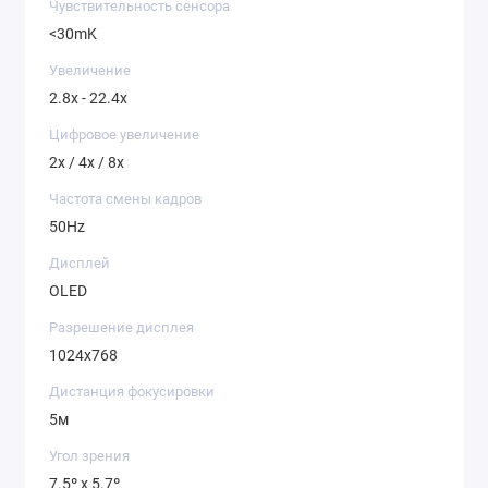
Чувствительность сенсора
<30mK
ЧУВСТВИТЕЛЬНАЯ
МАТРИЦА
Увеличение
Детектор последнего поколения с плотностью
2.8x - 22.4x
12 микрон, разрешением 384×288px
и термальной чувствительностью до 30 mK,
Цифровое увеличение
дает возможность обнаруживать животных
среднего размера на дальности почти 2 км,
2x / 4x / 8x
а машины и технику — на дистанциях свыше
Частота смены кадров
4200 м.
50Hz
Дисплей
OLED
Разрешение дисплея
1024x768
Дистанция фокусировки
5м
Угол зрения
7.5º x 5.7º