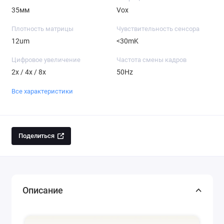
35мм
Vox
Плотность матрицы
Чувствительность сенсора
12um
<30mK
Цифровое увеличение
Частота смены кадров
2x / 4x / 8x
50Hz
Все характеристики
Поделиться
Описание