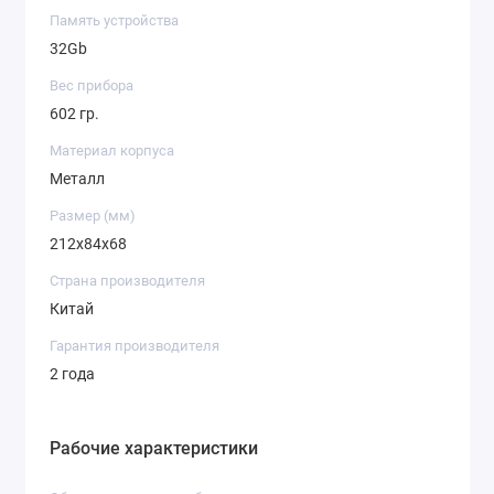
моментально подстраиваться под особенности
Память устройства
окружающего ландшафта или освещения
32Gb
РАЗЛИЧНЫЕ ВАРИАНТЫ
СЕТОК
Вес прибора
Разнообразие прицельных марок дает
602 гр.
возможность подбирать оптимальные
варианты в зависимости от дальности
Материал корпуса
и особенностей стрельбы, характера цели
Металл
и других факторов.
Размер (мм)
РУЧНАЯ КОРРЕКТИРОВКА
212x84x68
ИЗОБРАЖЕНИЯ
Страна производителя
Прицелы Сайтонг позволяют вручную
настраивать контраст и яркость для
Китай
достижения идеального восприятия
и снижения нагрузки на зрение при
Гарантия производителя
продолжительных наблюдениях.
2 года
5 цветовых палитр
Рабочие характеристики
8 видов сеток