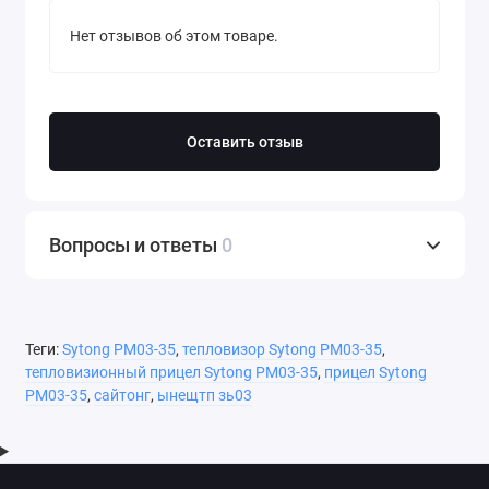
тепловизора и оружия, на которое
он установлен, что повышает точность
Нет отзывов об этом товаре.
стрельбы и минимизирует вероятность
ошибок.
Оставить отзыв
Вопросы и ответы
0
Теги:
Sytong PM03-35
,
тепловизор Sytong PM03-35
,
ФИКСАЦИЯ МОМЕНТОВ
НА ФОТО И
тепловизионный прицел Sytong PM03-35
,
прицел Sytong
ВИДЕО
PM03-35
,
сайтонг
,
ынещтп зь03
Тепловизионный прицел Сайтонг позволяет
сохранять ключевые моменты благодаря
функциям видеозаписи и фотографирования.
Большой объем встроенной памяти (32 Гб)