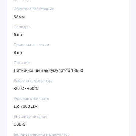
ГЕРМАНИЕВЫЙ
ОБЪЕКТИВ 35 ММ
Фокусное расстояние
Теплопроницаемый 35-миллиметровый
35мм
объектив из германия высокой степени
очистки не оказывает барьерного воздействия
Палитры
на проходящий тепловой поток. Это
5 шт.
обеспечивает четкость термограммы
и отсутствие «артефактов» даже на предельных
Прицельные сетки
дистанциях.
8 шт.
Питание
Литий-ионный аккумулятор 18650
Рабочая температура
-20°C - +50°C
Ударная стойкость
До 7000 Дж
Внешнее питание
USB-C
ОРГАНИЧЕСКИЕ
СВЕТОДИОДЫ OLED
Баллистический калькулятор