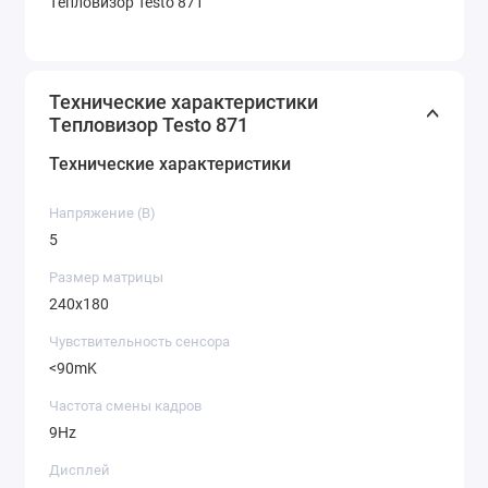
Tепловизор Testo 871
Технические характеристики
Tепловизор Testo 871
Технические характеристики
Напряжение (B)
5
Размер матрицы
240x180
Чувствительность сенсора
<90mK
Частота смены кадров
9Hz
Дисплей