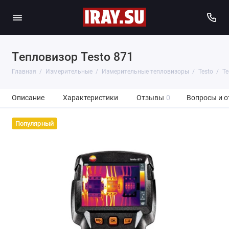
Tепловизор Testo 871
Главная
Измерительные
Измерительные тепловизоры
Testo
Te
Описание
Характеристики
Отзывы
0
Вопросы и о
Популярный