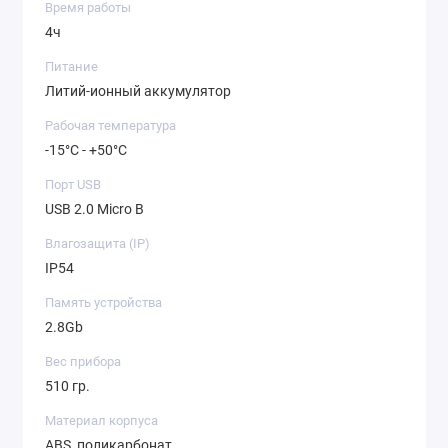
Время работы
4ч
Питание
Литий-ионный аккумулятор
Рабочая температура
-15°C - +50°C
Порт USB
USB 2.0 Micro B
Влагозащита (IP)
IP54
Память устройства
2.8Gb
Вес прибора
510 гр.
Материал корпуса
ABS, поликарбонат