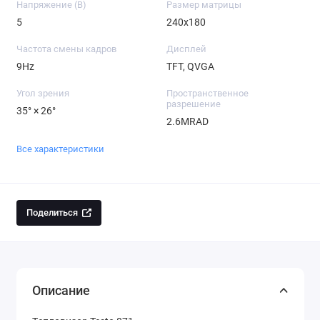
Напряжение (B)
Размер матрицы
5
240x180
Частота смены кадров
Дисплей
9Hz
TFT, QVGA
Угол зрения
Пространственное
разрешение
35° × 26°
2.6MRAD
Все характеристики
Поделиться
Описание