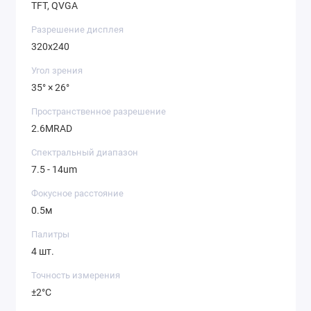
TFT, QVGA
Разрешение дисплея
320x240
Угол зрения
35° × 26°
Пространственное разрешение
2.6MRAD
Спектральный диапазон
7.5 - 14um
Фокусное расстояние
0.5м
Палитры
4 шт.
Точность измерения
±2°C