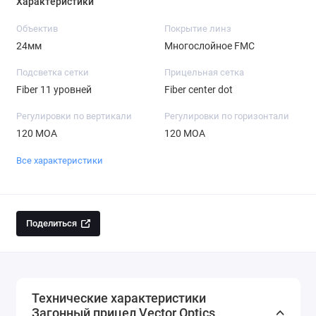
Характеристики
Объектив
Покрытие линз
24мм
Многослойное FMC
Подсветка сетки
Прицельная сетка
Fiber 11 уровней
Fiber center dot
Регулировки по вертикали
Регулировки по горизонтали
120 MOA
120 MOA
Все характеристики
Поделиться
Технические характеристики
Загонный прицел Vector Optics