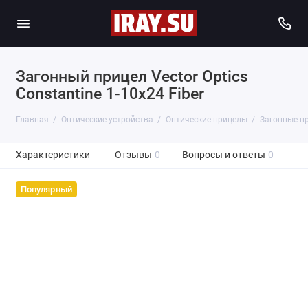
Загонный прицел Vector Optics
Constantine 1-10x24 Fiber
Главная
Оптические устройства
Оптические прицелы
Загонные п
Характеристики
Отзывы
0
Вопросы и ответы
0
Популярный