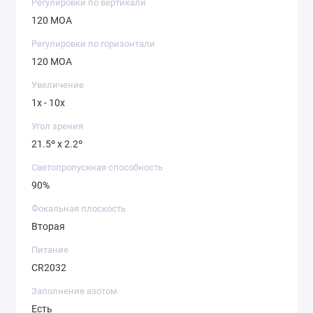
Регулировки по вертикали
120 MOA
Регулировки по горизонтали
120 MOA
Увеличение
1x - 10x
Угол зрения
21.5º x 2.2º
Светопропускная способность
90%
Фокальная плоскость
Вторая
Питание
CR2032
Заполнение азотом
Есть