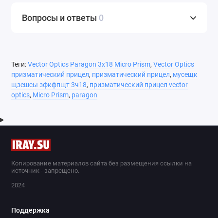
Вопросы и ответы
0
Теги:
Vector Optics Paragon 3x18 Micro Prism
,
Vector Optics
призматический прицел
,
призматический прицел
,
мусещк
щзешсы зфкфпщт 3ч18
,
призматический прицел vector
optics
,
Micro Prism
,
paragon
Копирование материалов сайта без размещения ссылки на
источник - запрещено.
2024
Поддержка