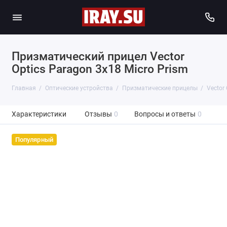
Призматический прицел Vector
Optics Paragon 3x18 Micro Prism
Главная
Оптические устройства
Призматические прицелы
Vector 
Характеристики
Отзывы
0
Вопросы и ответы
0
Популярный