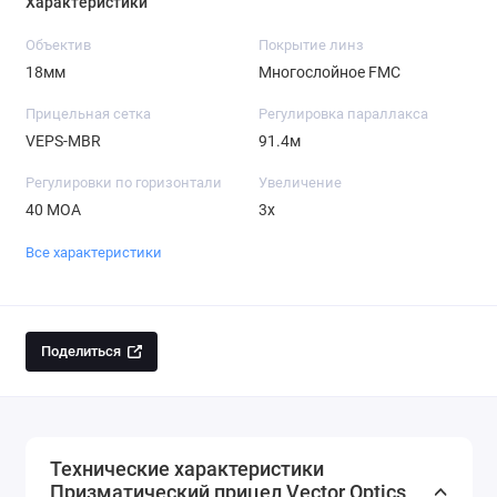
Характеристики
Объектив
Покрытие линз
18мм
Многослойное FMC
Прицельная сетка
Регулировка параллакса
VEPS-MBR
91.4м
Регулировки по горизонтали
Увеличение
40 МОА
3x
Все характеристики
Поделиться
Технические характеристики
Призматический прицел Vector Optics