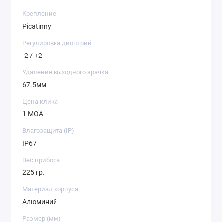
Крепление
Picatinny
Регулировка диоптрий
-2 / +2
Удаление выходного зрачка
67.5мм
Цена клика
1 МОА
Влагозащита (IP)
IP67
Вес прибора
225 гр.
Материал корпуса
Алюминий
Размер (мм)