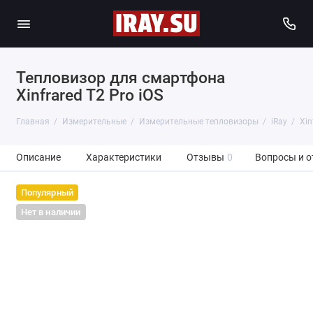
Тепловизор для смартфона
Xinfrared T2 Pro iOS
Главная
Измерительные
Измерительные тепловизоры
iRay
Xin
Описание
Характеристики
Отзывы
0
Вопросы и о
Популярный
Нет в наличии