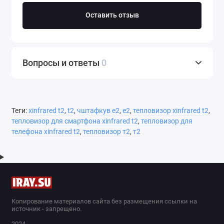
Оставить отзыв
Вопросы и ответы
0
Теги:
xinfrared t2
,
t2
,
чштафкув е2
,
е2
,
тепловизор xinfrared t2
,
тепловизор для смартфона xinfrared t2
,
тепловизор для
телефона xinfrared t2
,
тепловизор т2
,
т2
Копирование материалов сайта без размещения ссылки на
источник - запрещено.
2024