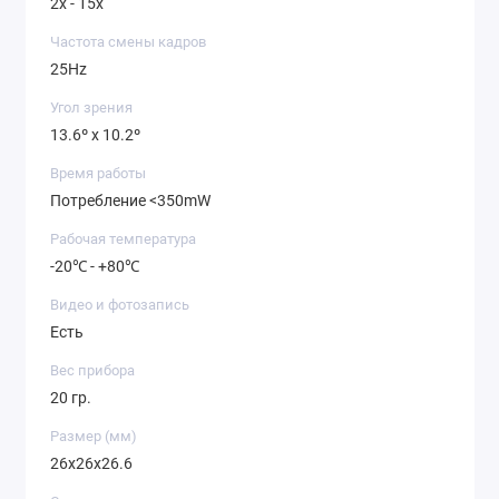
2x - 15x
Частота смены кадров
25Hz
Угол зрения
13.6º x 10.2º
Время работы
Потребление <350mW
Рабочая температура
-20℃ - +80℃
Видео и фотозапись
Есть
Вес прибора
20 гр.
Размер (мм)
26x26x26.6