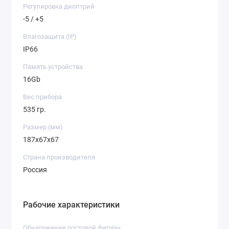
Регулировка диоптрий
-5 / +5
Влагозащита (IP)
IP66
Память устройства
16Gb
Вес прибора
535 гр.
Размер (мм)
187x67x67
Страна производителя
Россия
Рабочие характеристики
Обнаружение ростовой фигуры