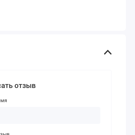
ать отзыв
имя
тзыв