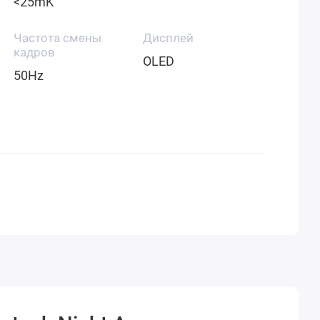
<25mK
Частота смены
Дисплей
кадров
OLED
50Hz