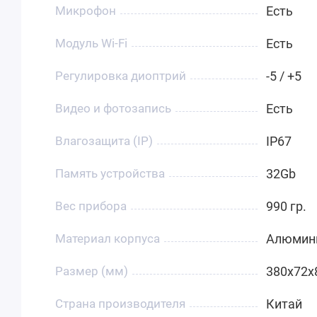
Микрофон
Есть
Модуль Wi-Fi
Есть
Регулировка диоптрий
-5 / +5
Видео и фотозапись
Есть
Влагозащита (IP)
IP67
Память устройства
32Gb
Вес прибора
990 гр.
Материал корпуса
Алюмин
Размер (мм)
380x72x
Страна производителя
Китай