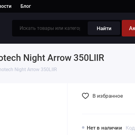
вости
Блог
А
Найти
ech Night Arrow 350LIIR
otech Night Arrow 350LIIR
В избранное
Нет в наличии
Код