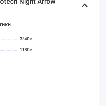
tech Night Arrow
тики
3540м
1180м