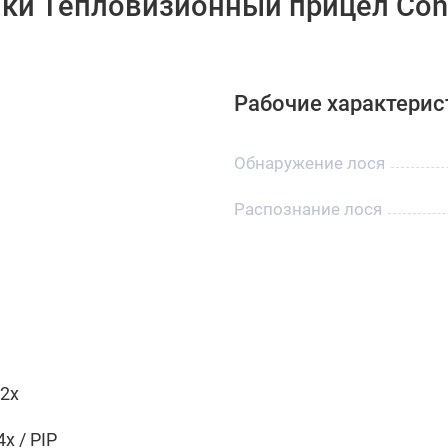
ки Тепловизионный прицел Cono
Рабочие характерис
Обнаружение лося
Распознание лося
.2x
4x / PIP