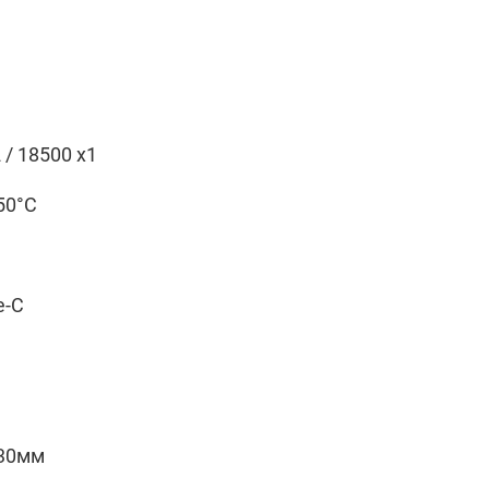
 / 18500 x1
+50°C
e-C
30мм