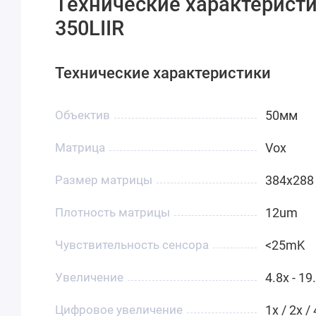
Технические характеристи
350LIIR
Технические характеристики
Объектив
50мм
Матрица
Vox
Размер матрицы
384x288
Плотность матрицы
12um
Чувствительность сенсора
<25mK
Увеличение
4.8x - 19
Цифровое увеличение
1x / 2x / 