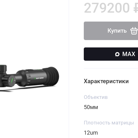
279200 
Купить
MAX
Характеристики
Объектив
50мм
Плотность матрицы
12um