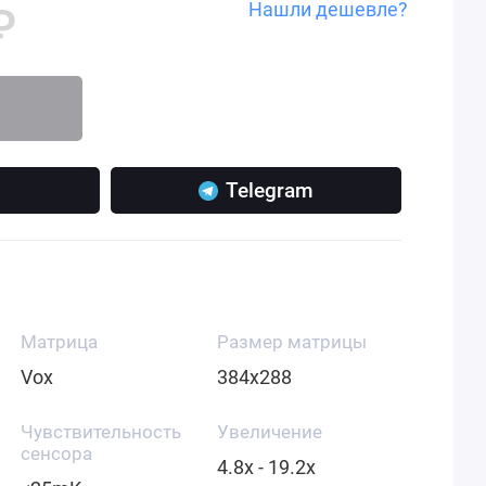
Нашли дешевле?
₽
Telegram
Матрица
Размер матрицы
Vox
384x288
Чувствительность
Увеличение
сенсора
4.8x - 19.2x