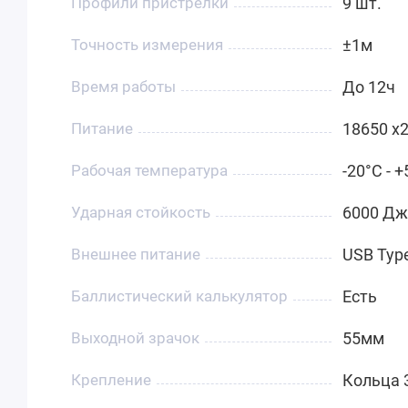
Профили пристрелки
9 шт.
Точность измерения
±1м
Время работы
До 12ч
Питание
18650 x2
Рабочая температура
-20°C - 
Ударная стойкость
6000 Дж
Внешнее питание
USB Typ
Баллистический калькулятор
Есть
Выходной зрачок
55мм
Крепление
Кольца 