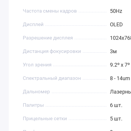
Частота смены кадров
50Hz
Дисплей
OLED
Разрешение дисплея
1024x76
Дистанция фокусировки
3м
Угол зрения
9.2º x 7º
Спектральный диапазон
8 - 14um
Дальномер
Лазерны
Палитры
6 шт.
Прицельные сетки
5 шт.