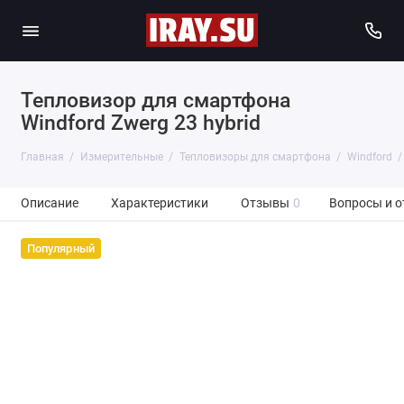
Тепловизор для смартфона
Windford Zwerg 23 hybrid
Главная
Измерительные
Тепловизоры для смартфона
Windford
Описание
Характеристики
Отзывы
0
Вопросы и о
Популярный