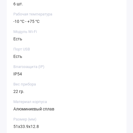
6 шт.
Рабочая температура
-10 °C - +75 °C
Модуль Wi-Fi
Есть
Порт USB
Есть
Влагозащита (IP)
IP54
Вес прибора
22 гр.
Материал корпуса
Алюминиевый сплав
Размер (мм)
51x33.9x12.8