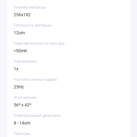
Размер матрицы
256x192
Плотность матрицы
12um
Чувствительность сенсора
<50mK
Увеличение
1x
Частота смены кадров
25Hz
Угол зрения
56º x 42º
Спектральный диапазон
8 - 14um
Палитры