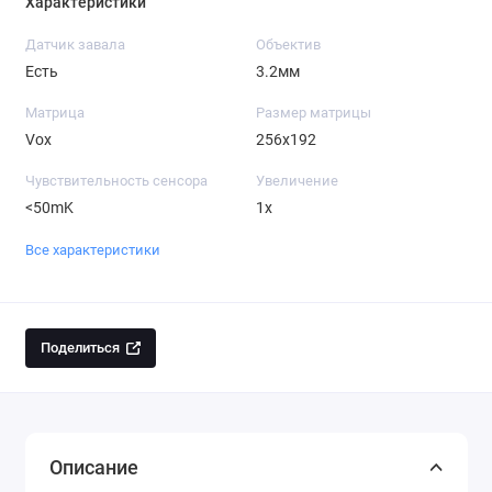
Характеристики
Датчик завала
Объектив
Есть
3.2мм
Матрица
Размер матрицы
Vox
256x192
Чувствительность сенсора
Увеличение
<50mK
1x
Все характеристики
Поделиться
Описание